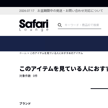
2026.07.17 お盆期間中の発送・お問い合わせ対応について
アイテム
スペシャル
カテゴリーから探す
スペシャルフィーチャ
ホーム
このアイテムを見ている人におすすめのアイテム
ブランドから探す
特集記事
絞り込んで探す
このアイテムを見ている人におす
新着アイテム
コーディネート
編集部のおすすめアイテム
対象件数 :
0
件
編集部のおすすめコー
ランキング
雑誌・カタログ掲載アイテム
セール
ブランド