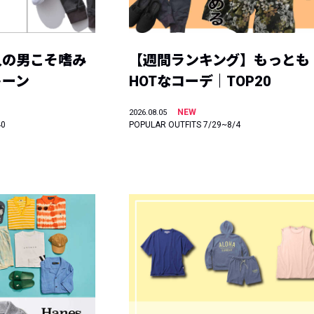
人の男こそ嗜み
【週間ランキング】もっとも
トーン
HOTなコーデ｜TOP20
NEW
2026.08.05
40
POPULAR OUTFITS 7/29~8/4