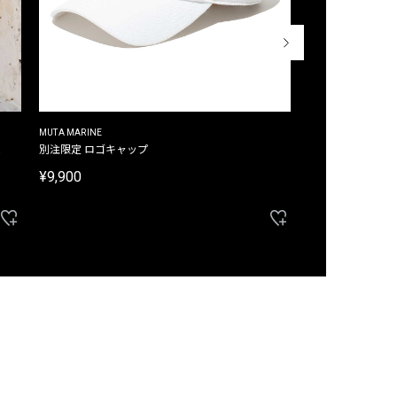
MUTA MARINE
CROSSLEY
ム
別注限定 ロゴキャップ
別注限定 ノースリ
¥9,900
¥8,580
40%OFF