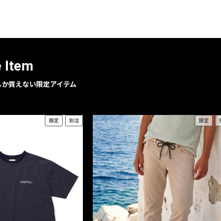
レコメンドアイテム
ピックアップアイテム
フォーカスブランド
セールおすすめアイテム
e Item
人気アイテム TOP 15
geでしか買えない限定アイテム
限定
別注
限定