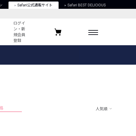
ン
Safari公式通販サイト
Safari BEST DELICIOUS
ログイ
ン・新
規会員
登録
ログイン・新規会員登録
お気に入りアイテム
ガイド
お気に入りブランド
お気に入り記事
最近チェックしたアイテム
格
人気順
ポリシー
関する法律