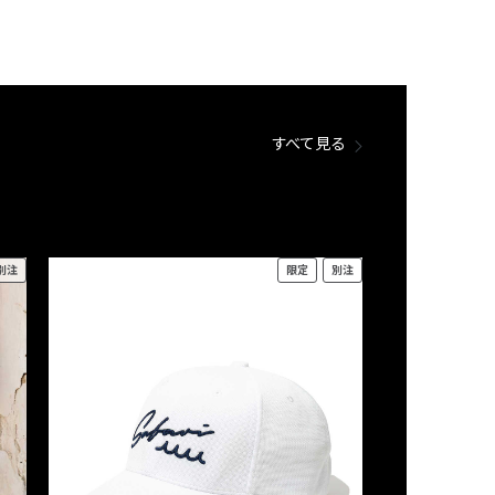
すべて見る
別注
限定
別注