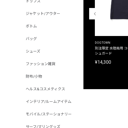
トップス
ジャケット/アウター
ボトム
バッグ
THE DUFFER OF ST.GEORGE
DOGTOWN
別注限定 ピグメントダイ バックプリント サーフ
別注限定 水陸両用 
シューズ
プリントTシャツ
シュガード
¥9,900
¥14,300
ファッション雑貨
財布/小物
ヘルス&コスメティクス
インテリア/ルームアイテム
モバイル/ステーショナリー
サーフ/マリングッズ