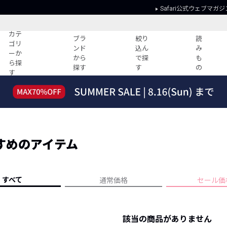
Safari公式ウェブマガジ
カテ
ブラ
絞り
読
ゴリ
ンド
込ん
み
ーか
から
で探
も
ら探
探す
す
の
す
読みもの
ガイド
ー
すべての記事
ショッピング
2026年のイチオシTシャツ！
初めての方
“WP”のイージーパンツを徹底解説&コ
Club Safari
ーデ紹介
すめのアイテム
よくある質問
HOTなコーデ TOP20
会社概要
ディネート
新ブランドご紹介！
会員利用規約
すべて
通常価格
セール価
人気記事ランキング
プライバシー
バイヤーズ レコメンド
特定商取引に
今週の別注アイテム
該当の商品がありません
ウィークリーコーデ