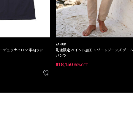
YANUK
コーデュラナイロン 半袖ラッ
別注限定 ペイント加工 リゾートジーンズ デニ
パンツ
¥18,150
50%OFF