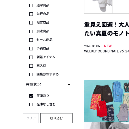
通常商品
先行商品
限定商品
重見え回避！大
別注商品
たい真夏のモノ
セール商品
NEW
2026.08.06
予約商品
WEEKLY COORDINATE vol.2
新着アイテム
再入荷
編集部おすすめ
在庫状況
在庫あり
在庫なし含む
クリア
絞り込む