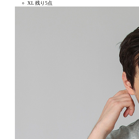
XL
残り5点