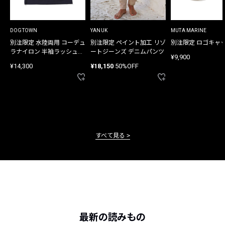
DOGTOWN
YANUK
MUTA MARINE
別注限定 水陸両用 コーデュ
別注限定 ペイント加工 リゾ
別注限定 ロゴキャ
ラナイロン 半袖ラッシュガ
ートジーンズ デニムパンツ
¥9,900
ード
¥14,300
¥18,150
50%OFF
すべて見る
最新の読みもの