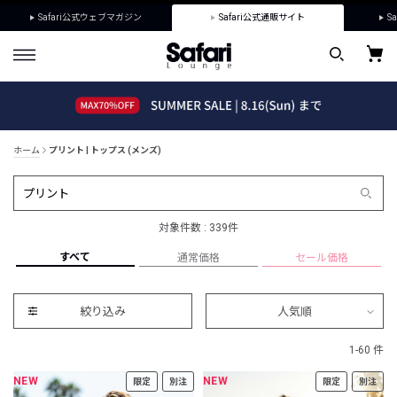
Safari公式ウェブマガジン
Safari公式通販サイト
Sa
ホーム
プリント | トップス (メンズ)
対象件数 : 339件
すべて
通常価格
セール価格
絞り込み
人気順
1-60 件
NEW
NEW
限定
別注
限定
別注