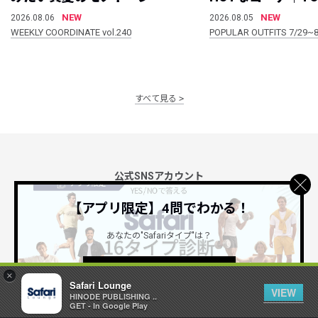
NEW
NEW
2026.08.06
2026.08.05
WEEKLY COORDINATE vol.240
POPULAR OUTFITS 7/29~8
すべて見る
公式SNSアカウント
【アプリ限定】4問でわかる！
あなたの"Safariタイプ"は？
詳しくはこちら ＞
×
Safari Lounge
Safari Lounge アプリ
VIEW
HINODE PUBLISHING ..
限定の機能もあるアプリでサクサクお買い物
GET - In Google Play