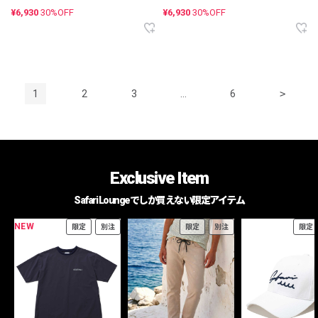
¥6,930
30%OFF
¥6,930
30%OFF
1
2
3
…
6
>
Exclusive Item
Safari Loungeでしか買えない限定アイテム
NEW
限定
別注
限定
別注
限定