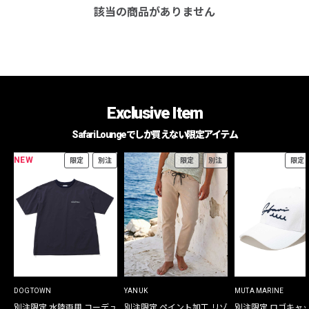
該当の商品がありません
Exclusive Item
Safari Loungeでしか買えない限定アイテム
NEW
限定
別注
限定
別注
限定
DOGTOWN
YANUK
MUTA MARINE
別注限定 水陸両用 コーデュ
別注限定 ペイント加工 リゾ
別注限定 ロゴキャ