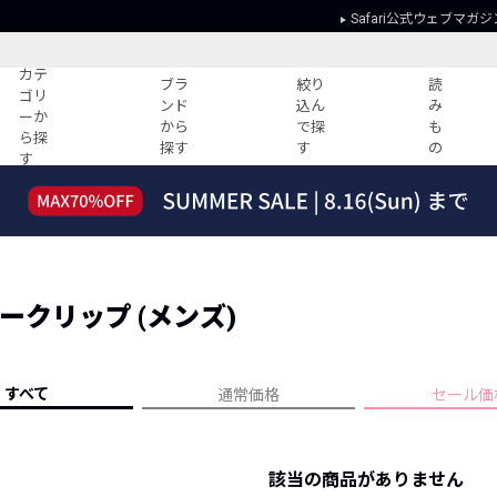
Safari公式ウェブマガジ
カテ
ブラ
絞り
読
ゴリ
ンド
込ん
み
ーか
から
で探
も
ら探
探す
す
の
す
読みもの
ガイド
ー
すべての記事
ショッピング
2026年のイチオシTシャツ！
初めての方
“WP”のイージーパンツを徹底解説&コ
Club Safari
ーデ紹介
ークリップ (メンズ)
よくある質問
HOTなコーデ TOP20
会社概要
ディネート
新ブランドご紹介！
会員利用規約
すべて
通常価格
セール価
人気記事ランキング
プライバシー
バイヤーズ レコメンド
特定商取引に
今週の別注アイテム
該当の商品がありません
ウィークリーコーデ