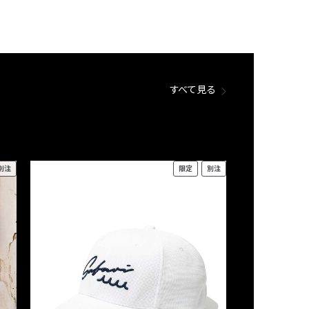
すべて見る
別注
限定
別注