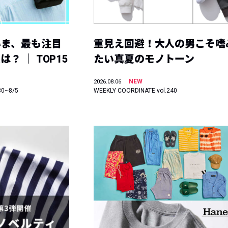
いま、最も注目
重見え回避！大人の男こそ嗜
？ ｜ TOP15
たい真夏のモノトーン
NEW
2026.08.06
30~8/5
WEEKLY COORDINATE vol.240