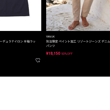
YANUK
コーデュラナイロン 半袖ラッ
別注限定 ペイント加工 リゾートジーンズ デニ
パンツ
¥18,150
50%OFF