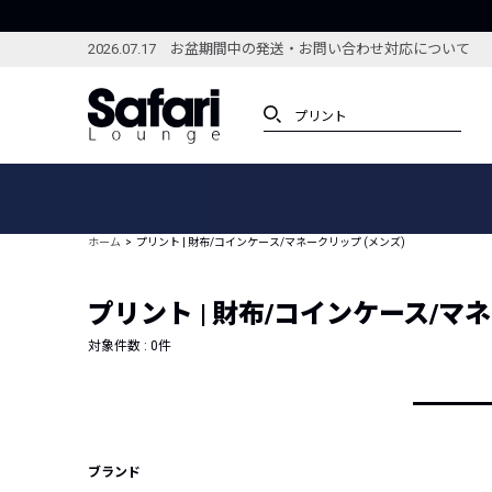
2026.07.17 お盆期間中の発送・お問い合わせ対応について
アイテム
スペシャル
カテゴリーから探す
スペシャルフィーチャ
ホーム
プリント | 財布/コインケース/マネークリップ (メンズ)
ブランドから探す
特集記事
絞り込んで探す
プリント | 財布/コインケース/マネ
新着アイテム
コーディネート
編集部のおすすめアイテム
対象件数 :
0
件
編集部のおすすめコー
ランキング
雑誌・カタログ掲載アイテム
セール
ブランド