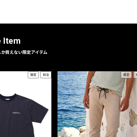
レコメンドアイテム
ピックアップアイテム
フォーカスブランド
セールおすすめアイテム
e Item
人気アイテム TOP 15
geでしか買えない限定アイテム
限定
別注
限定