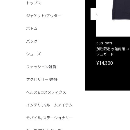
トップス
ジャケット/アウター
ボトム
バッグ
THE DUFFER OF ST.GEORGE
DOGTOWN
別注限定 ピグメントダイ バックプリント サーフ
別注限定 水陸両用 
シューズ
プリントTシャツ
シュガード
¥9,900
¥14,300
ファッション雑貨
アクセサリー/時計
ヘルス&コスメティクス
インテリア/ルームアイテム
モバイル/ステーショナリー