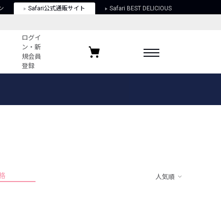
ン
Safari公式通販サイト
Safari BEST DELICIOUS
ログイ
ン・新
規会員
登録
ログイン・新規会員登録
お気に入りアイテム
ガイド
お気に入りブランド
お気に入り記事
最近チェックしたアイテム
格
人気順
ポリシー
関する法律