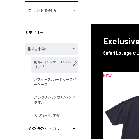
ブランドを選択
カテゴリー
Exclusiv
財布/小物
Safari Loun
財布/コインケース/マネーク
リップ
NEW
限定
別注
パスケース/カードケース/キ
ーケース
バンダナ/ハンカチ/ハンド
タオル
その他財布/小物
その他のカテゴリ