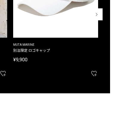
MUTA MARINE
CROSSLEY
ム
別注限定 ロゴキャップ
別注限定 ノースリ
¥9,900
¥8,580
40%OFF