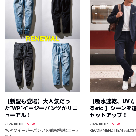
【新型も登場】大人気だっ
【吸水速乾、UV
た”WP”イージーパンツがリニ
るetc.】シーン
ューアル！
セットアップ！
NEW
NEW
2026.08.08
2026.08.07
“WP”のイージーパンツを徹底解説&コーデ
RECOMMEND ITEM vol.33