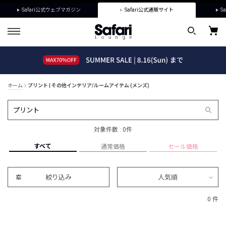
Safari公式ウェブマガジン
Safari公式通販サイト
Sa
ホーム
プリント | その他インテリア/ルームアイテム (メンズ)
対象件数 : 0件
すべて
通常価格
セール価格
絞り込み
人気順
0 件