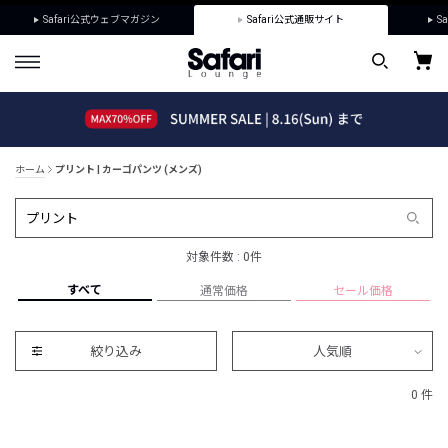
Safari公式ウェブマガジン
Safari公式通販サイト
Sa
ホーム
プリント | カーゴパンツ (メンズ)
対象件数 : 0件
すべて
通常価格
セール価格
絞り込み
人気順
0 件