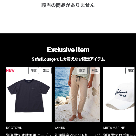
該当の商品がありません
Exclusive Item
Safari Loungeでしか買えない限定アイテム
NEW
限定
別注
限定
別注
限定
DOGTOWN
YANUK
MUTA MARINE
別注限定 水陸両用 コーデュ
別注限定 ペイント加工 リゾ
別注限定 ロゴキャ