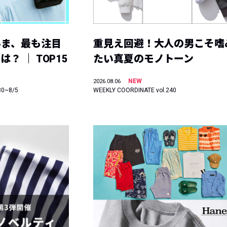
いま、最も注目
重見え回避！大人の男こそ嗜
？ ｜ TOP15
たい真夏のモノトーン
NEW
2026.08.06
30~8/5
WEEKLY COORDINATE vol.240