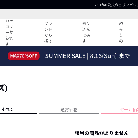
Safari公式ウェブマガジ
カテ
ブラ
絞り
読
ゴリ
ンド
込ん
み
ーか
から
で探
も
ら探
探す
す
の
す
読みもの
ガイド
ー
すべての記事
ショッピング
2026年のイチオシTシャツ！
初めての方
“WP”のイージーパンツを徹底解説&コ
Club Safari
ーデ紹介
ズ)
よくある質問
HOTなコーデ TOP20
会社概要
ディネート
新ブランドご紹介！
会員利用規約
すべて
通常価格
セール価
人気記事ランキング
プライバシー
バイヤーズ レコメンド
特定商取引に
今週の別注アイテム
該当の商品がありません
ウィークリーコーデ