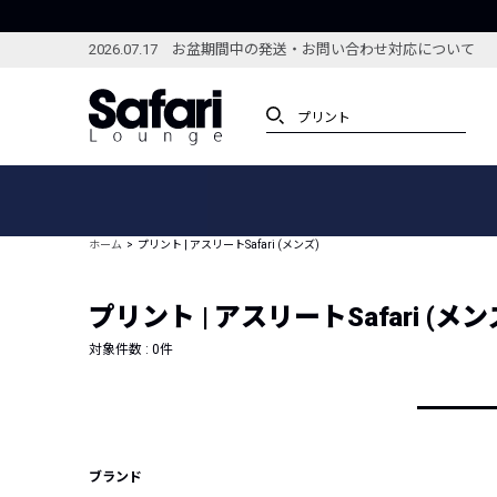
2026.07.17 お盆期間中の発送・お問い合わせ対応について
アイテム
スペシャル
カテゴリーから探す
スペシャルフィーチャ
ホーム
プリント | アスリートSafari (メンズ)
ブランドから探す
特集記事
絞り込んで探す
プリント | アスリートSafari (メン
新着アイテム
コーディネート
編集部のおすすめアイテム
対象件数 :
0
件
編集部のおすすめコー
ランキング
雑誌・カタログ掲載アイテム
セール
ブランド