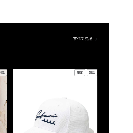
すべて見る
別注
限定
別注