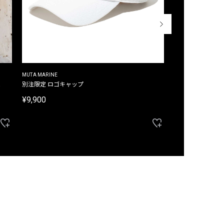
MUTA MARINE
CROSSLEY
ム
別注限定 ロゴキャップ
別注限定 ノースリ
¥9,900
¥8,580
40%OFF