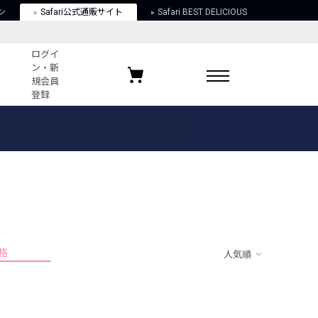
ン
Safari公式通販サイト
Safari BEST DELICIOUS
ログイ
ン・新
規会員
登録
ログイン・新規会員登録
お気に入りアイテム
ガイド
お気に入りブランド
お気に入り記事
最近チェックしたアイテム
格
人気順
ポリシー
関する法律