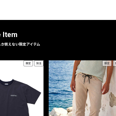
レコメンドアイテム
ピックアップアイテム
フォーカスブランド
セールおすすめアイテム
e Item
人気アイテム TOP 15
geでしか買えない限定アイテム
限定
別注
限定