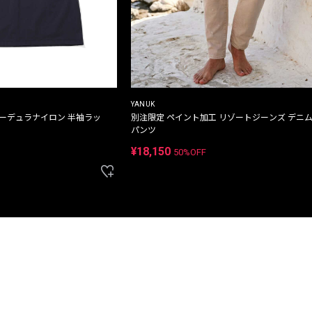
YANUK
コーデュラナイロン 半袖ラッ
別注限定 ペイント加工 リゾートジーンズ デニ
パンツ
¥18,150
50%OFF