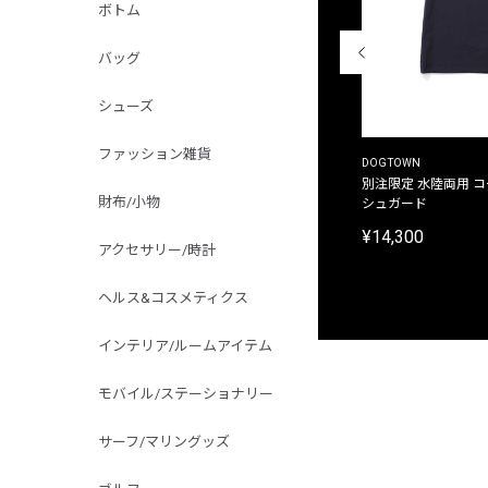
ボトム
バッグ
シューズ
ファッション雑貨
THE DUFFER OF ST.GEORGE
DOGTOWN
別注限定 ピグメントダイ バックプリント サーフ
別注限定 水陸両用 
財布/小物
プリントTシャツ
シュガード
¥9,900
¥14,300
アクセサリー/時計
ヘルス&コスメティクス
インテリア/ルームアイテム
モバイル/ステーショナリー
サーフ/マリングッズ