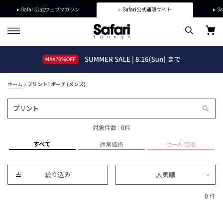
Safari公式ウェブマガジン
Safari公式通販サイト
Sa
ホーム
プリント | ポーチ (メンズ)
対象件数 : 0件
すべて
通常価格
セール価格
絞り込み
人気順
0 件