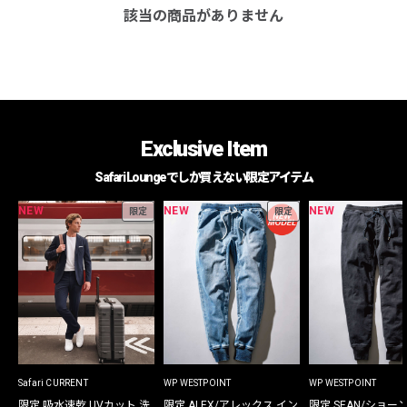
該当の商品がありません
Exclusive Item
Safari Loungeでしか買えない限定アイテム
NEW
NEW
NEW
限定
限定
Safari CURRENT
WP WESTPOINT
WP WESTPOINT
限定 吸水速乾 UVカット 洗
限定 ALEX/アレックス イン
限定 SEAN/ショー