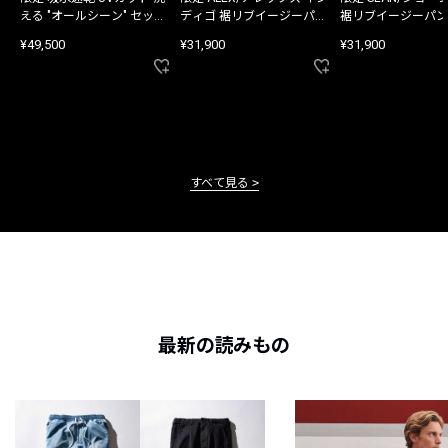
える "オールシーン" セット
ディゴ 裾リブイージーパン
裾リブイージーパン
アップ
ツ
¥49,500
¥31,900
¥31,900
すべて見る
最新の読みもの