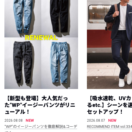
【新型も登場】大人気だっ
【吸水速乾、UV
た”WP”イージーパンツがリニ
るetc.】シーン
ューアル！
セットアップ！
NEW
NEW
2026.08.08
2026.08.07
“WP”のイージーパンツを徹底解説&コーデ
RECOMMEND ITEM vol.33