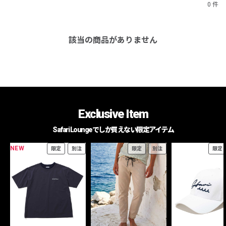
0 件
該当の商品がありません
Exclusive Item
Safari Loungeでしか買えない限定アイテム
NEW
限定
別注
限定
別注
限定