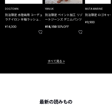
DOGTOWN
YANUK
MUTA MARINE
別注限定 水陸両用 コーデュ
別注限定 ペイント加工 リゾ
別注限定 ロゴキャ
ラナイロン 半袖ラッシュガ
ートジーンズ デニムパンツ
¥9,900
ード
¥14,300
¥18,150
50%OFF
すべて見る
最新の読みもの