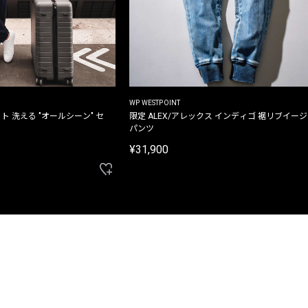
WP WESTPOINT
ト 洗える "オールシーン" セ
限定 ALEX/アレックス インディゴ 裾リブイー
パンツ
¥31,900