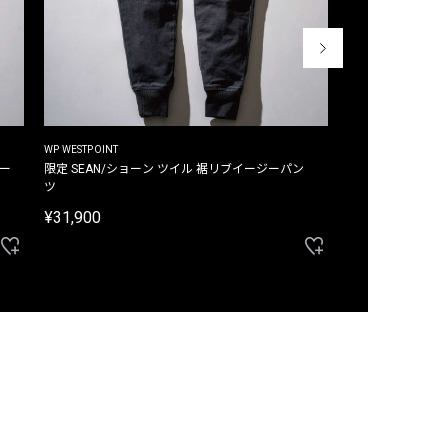
WP WESTPOINT
WP WESTPOINT
ジー
限定 SEAN/ショーン ツイル 裾リブイージーパン
限定 DAVID/デイヴィッド インデ
ツ
イージーパンツ
¥31,900
¥33,000