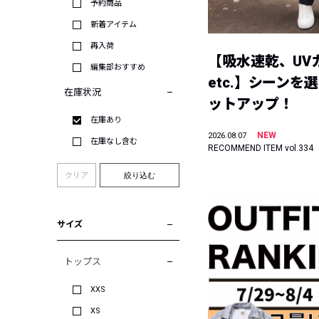
予約商品
新着アイテム
再入荷
【吸水速乾、UV
編集部おすすめ
etc.】シーンを
在庫状況
ットアップ！
在庫あり
NEW
2026.08.07
在庫なし含む
RECOMMEND ITEM vol.334
クリア
絞り込む
サイズ
トップス
XXS
XS