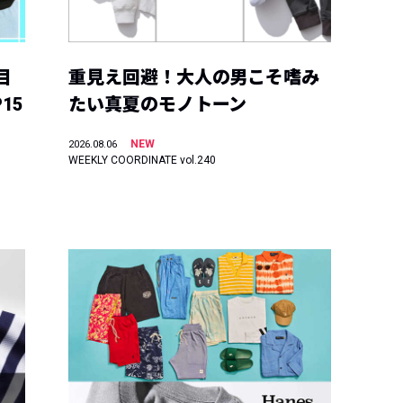
目
重見え回避！大人の男こそ嗜み
15
たい真夏のモノトーン
NEW
2026.08.06
WEEKLY COORDINATE vol.240