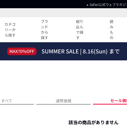
Safari公式ウェブマガジ
ブラ
絞り
読
カテゴ
ンド
込ん
み
リーか
から
で探
も
ら探す
探す
す
の
読みもの
ガイド
ー
すべての記事
ショッピング
2026年のイチオシTシャツ！
初めての方
“WP”のイージーパンツを徹底解説&コ
Club Safari
ーデ紹介
よくある質問
HOTなコーデ TOP20
会社概要
ディネート
新ブランドご紹介！
会員利用規約
セール価
すべて
通常価格
人気記事ランキング
プライバシー
バイヤーズ レコメンド
特定商取引に
今週の別注アイテム
該当の商品がありません
ウィークリーコーデ