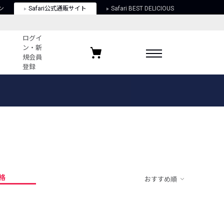
ン
Safari公式通販サイト
Safari BEST DELICIOUS
ログイ
ン・新
規会員
登録
ログイン・新規会員登録
お気に入りアイテム
ガイド
お気に入りブランド
お気に入り記事
最近チェックしたアイテム
格
おすすめ順
ポリシー
関する法律