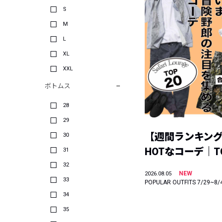
S
M
L
XL
XXL
ボトムス
28
29
【週間ランキン
30
HOTなコーデ｜TO
31
32
NEW
2026.08.05
33
POPULAR OUTFITS 7/29~8/
34
35