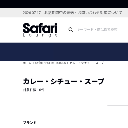
2026.07.17 お盆期間中の発送・お問い合わせ対応について
アイテム
スペシャル
カテゴリーから探す
スペシャルフィーチャ
ホーム
Safari BEST DELICIOUS
カレー・シチュー・スープ
ブランドから探す
特集記事
絞り込んで探す
カレー・シチュー・スープ
新着アイテム
コーディネート
編集部のおすすめアイテム
対象件数 :
0
件
編集部のおすすめコー
ランキング
雑誌・カタログ掲載アイテム
セール
ブランド