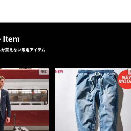
レコメンドアイテム
ピックアップアイテム
フォーカスブランド
セールおすすめアイテム
e Item
人気アイテム TOP 15
geでしか買えない限定アイテム
NEW
限定