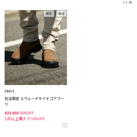
1-1 件
限定
別注
EARLE
別注限定 スウェードサイドゴアブー
ツ
¥23,650
50%OFF
2点以上購入で
10
%OFF