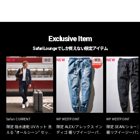
Exclusive Item
Safari Loungeでしか買えない限定アイテム
NEW
NEW
NEW
限定
限定
Safari CURRENT
WP WESTPOINT
WP WESTPOINT
限定 吸水速乾 UVカット 洗
限定 ALEX/アレックス イン
限定 SEAN/ショー
える "オールシーン" セット
ディゴ 裾リブイージーパン
裾リブイージーパン
アップ
ツ