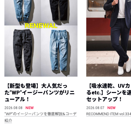
【新型も登場】大人気だっ
【吸水速乾、UV
た”WP”イージーパンツがリニ
るetc.】シーン
ューアル！
セットアップ！
NEW
NEW
2026.08.08
2026.08.07
“WP”のイージーパンツを徹底解説&コーデ
RECOMMEND ITEM vol.33
紹介