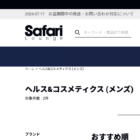
2026.07.17 お盆期間中の発送・お問い合わせ対応について
アイテム
スペシャル
カテゴリーから探す
スペシャルフィーチャ
ホーム
ヘルス&コスメティクス (メンズ)
ブランドから探す
特集記事
絞り込んで探す
ヘルス&コスメティクス (メンズ)
新着アイテム
コーディネート
編集部のおすすめアイテム
対象件数 :
2
件
編集部のおすすめコー
ランキング
雑誌・カタログ掲載アイテム
セール
ブランド
おすすめ順