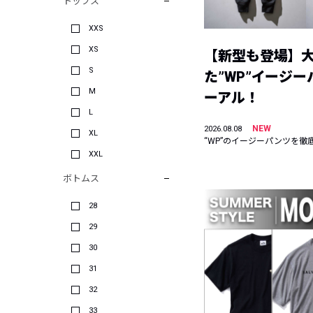
トップス
XXS
XS
【新型も登場】
S
た”WP”イージ
M
ーアル！
L
NEW
2026.08.08
XL
“WP”のイージーパンツを徹
XXL
ボトムス
28
29
30
31
32
33