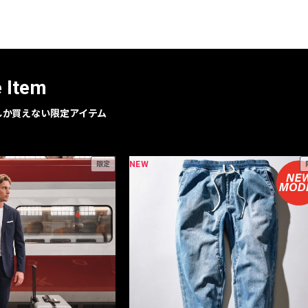
e Item
geでしか買えない限定アイテム
NEW
限定