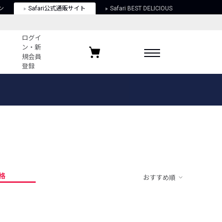
ン
Safari公式通販サイト
Safari BEST DELICIOUS
ログイ
ン・新
規会員
登録
ログイン・新規会員登録
お気に入りアイテム
ガイド
お気に入りブランド
お気に入り記事
最近チェックしたアイテム
格
おすすめ順
ポリシー
関する法律