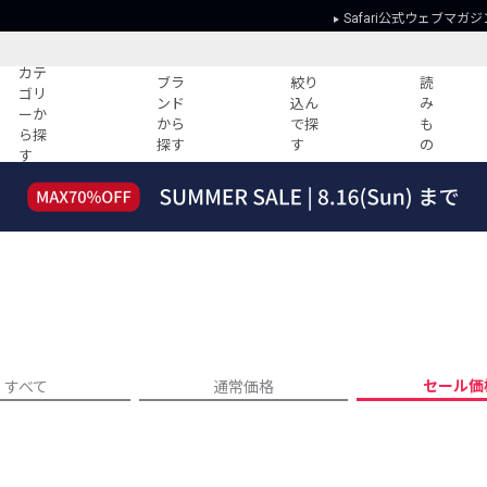
Safari公式ウェブマガジ
カテ
ブラ
絞り
読
ゴリ
ンド
込ん
み
ーか
から
で探
も
ら探
探す
す
の
す
読みもの
ガイド
ー
すべての記事
ショッピング
2026年のイチオシTシャツ！
初めての方
“WP”のイージーパンツを徹底解説&コ
Club Safari
ーデ紹介
よくある質問
HOTなコーデ TOP20
会社概要
ディネート
新ブランドご紹介！
会員利用規約
セール価
すべて
通常価格
人気記事ランキング
プライバシー
バイヤーズ レコメンド
特定商取引に
今週の別注アイテム
ウィークリーコーデ