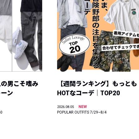
人の男こそ嗜み
【週間ランキング】もっとも
トーン
HOTなコーデ｜TOP20
NEW
2026.08.05
40
POPULAR OUTFITS 7/29~8/4