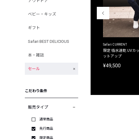
アウトドア
ベビー・キッズ
ギフト
Safari BEST DELICIOUS
ACANTHUS
Safari CURRENT
別注限定 フード付き チェックシャツジャケット
限定 吸水速乾 UVカッ
本・雑誌
ットアップ
¥31,900
¥49,500
セール
こだわり条件
販売タイプ
通常商品
先行商品
限定商品