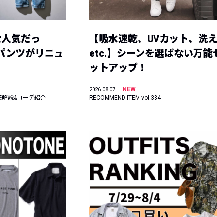
大人気だっ
【吸水速乾、UVカット、洗
ーパンツがリニュ
etc.】シーンを選ばない万能
ットアップ！
NEW
2026.08.07
底解説&コーデ紹介
RECOMMEND ITEM vol.334