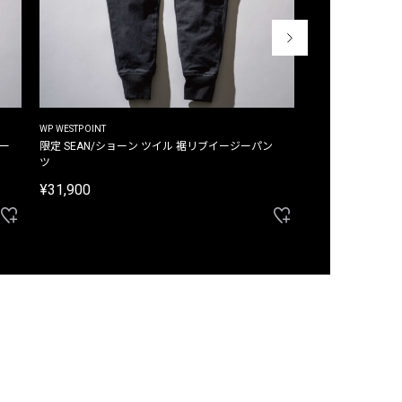
WP WESTPOINT
WP WESTPOINT
ジー
限定 SEAN/ショーン ツイル 裾リブイージーパン
限定 DAVID/デイヴィッド インデ
ツ
イージーパンツ
¥31,900
¥33,000