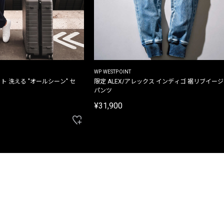
WP WESTPOINT
ト 洗える "オールシーン" セ
限定 ALEX/アレックス インディゴ 裾リブイー
パンツ
¥31,900