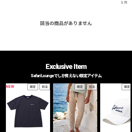
0 件
該当の商品がありません
Exclusive Item
Safari Loungeでしか買えない限定アイテム
NEW
限定
別注
限定
別注
限定