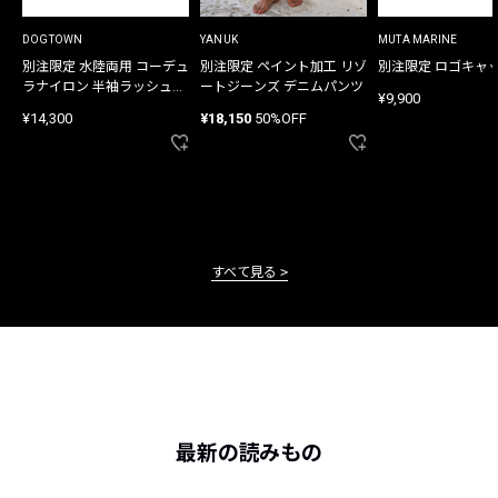
DOGTOWN
YANUK
MUTA MARINE
別注限定 水陸両用 コーデュ
別注限定 ペイント加工 リゾ
別注限定 ロゴキャ
ラナイロン 半袖ラッシュガ
ートジーンズ デニムパンツ
¥9,900
ード
¥14,300
¥18,150
50%OFF
すべて見る
最新の読みもの