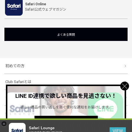
Safari Online
Safari公式ウェブマガジン
よくある質問
初めての方
Club Safariとは
LINE ID連携で欲しい商品を見逃さない！
ショッピングガイド
欲しい商品の買い逃しを防ぐ便利な通知をお届けします。
会社概要・規約
詳しくはこちら ＞
×
Safari Lounge
VIEW