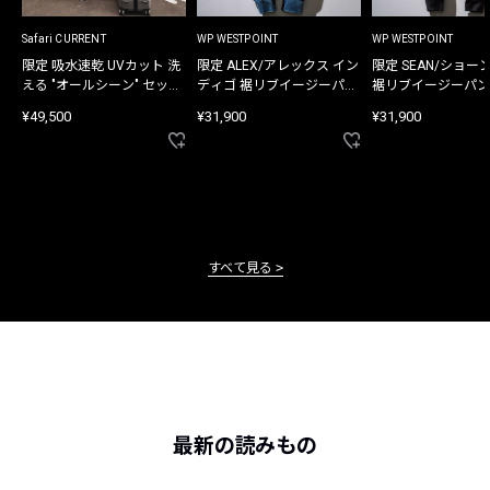
Safari CURRENT
WP WESTPOINT
WP WESTPOINT
限定 吸水速乾 UVカット 洗
限定 ALEX/アレックス イン
限定 SEAN/ショー
える "オールシーン" セット
ディゴ 裾リブイージーパン
裾リブイージーパン
アップ
ツ
¥49,500
¥31,900
¥31,900
すべて見る
最新の読みもの