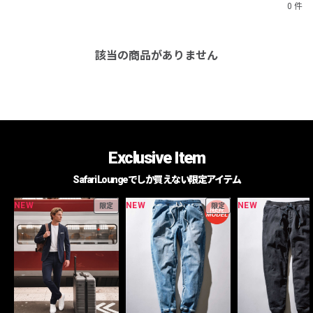
0 件
該当の商品がありません
Exclusive Item
Safari Loungeでしか買えない限定アイテム
NEW
NEW
NEW
限定
限定