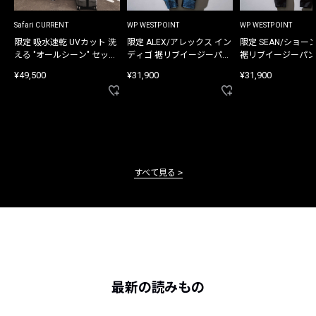
Safari CURRENT
WP WESTPOINT
WP WESTPOINT
限定 吸水速乾 UVカット 洗
限定 ALEX/アレックス イン
限定 SEAN/ショー
える "オールシーン" セット
ディゴ 裾リブイージーパン
裾リブイージーパン
アップ
ツ
¥49,500
¥31,900
¥31,900
すべて見る
最新の読みもの