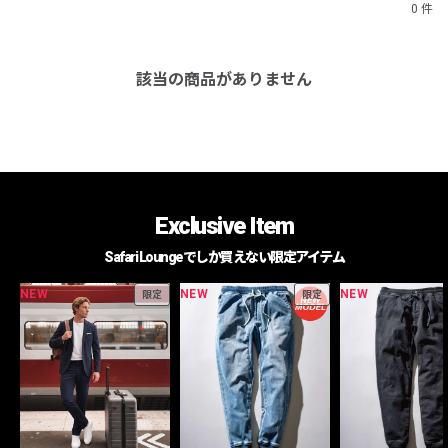
0 件
該当の商品がありません
Exclusive Item
Safari Loungeでしか買えない限定アイテム
NEW
NEW
NEW
限定
限定