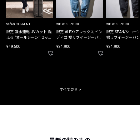
Safari CURRENT
WP WESTPOINT
WP WESTPOINT
限定 吸水速乾 UVカット 洗
限定 ALEX/アレックス イン
限定 SEAN/ショー
える "オールシーン" セット
ディゴ 裾リブイージーパン
裾リブイージーパン
アップ
ツ
¥49,500
¥31,900
¥31,900
すべて見る