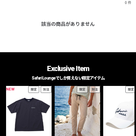
0 件
該当の商品がありません
Exclusive Item
Safari Loungeでしか買えない限定アイテム
NEW
限定
別注
限定
別注
限定