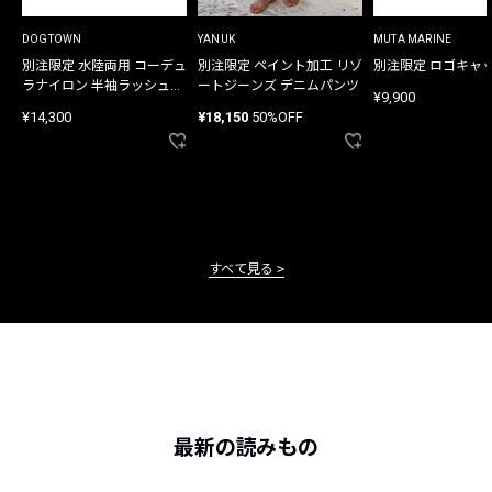
DOGTOWN
YANUK
MUTA MARINE
別注限定 水陸両用 コーデュ
別注限定 ペイント加工 リゾ
別注限定 ロゴキャ
ラナイロン 半袖ラッシュガ
ートジーンズ デニムパンツ
¥9,900
ード
¥14,300
¥18,150
50%OFF
すべて見る
最新の読みもの