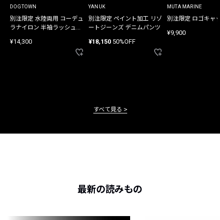
DOGTOWN
YANUK
MUTA MARINE
別注限定 水陸両用 コーデュ
別注限定 ペイント加工 リゾ
別注限定 ロゴキャ
ラナイロン 半袖ラッシュガ
ートジーンズ デニムパンツ
¥9,900
ード
¥14,300
¥18,150
50%OFF
すべて見る
最新の読みもの