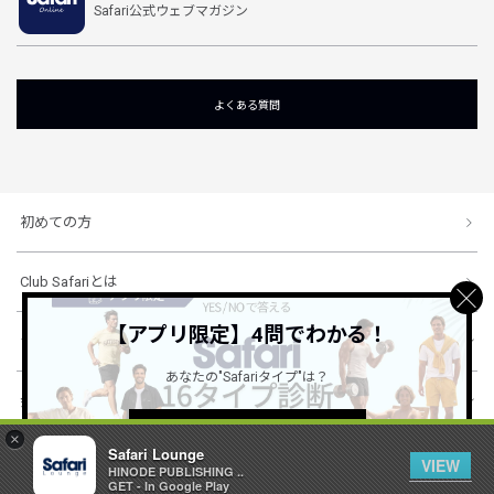
Safari公式ウェブマガジン
よくある質問
初めての方
Club Safariとは
【アプリ限定】4問でわかる！
ショッピングガイド
あなたの"Safariタイプ"は？
会社概要・規約
詳しくはこちら ＞
×
Safari Lounge
VIEW
HINODE PUBLISHING ..
© 1996-2026 HINODE PUBLISHING co., ltd. All Rights Reserved.
GET - In Google Play