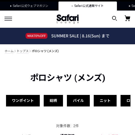
Safari公式ウェブマガジン
Safari公式通販サイト
Sa
ホーム
トップス
ポロシャツ (メンズ)
ポロシャツ (メンズ)
ワンポイント
総柄
パイル
ニット
ロゴ
対象件数 : 2件