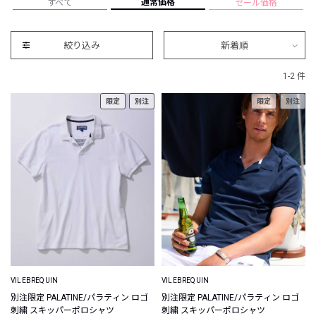
通常価格
すべて
セール価格
絞り込み
新着順
1-2 件
限定
別注
限定
別注
VILEBREQUIN
VILEBREQUIN
別注限定 PALATINE/パラティン ロゴ
別注限定 PALATINE/パラティン ロゴ
刺繍 スキッパーポロシャツ
刺繍 スキッパーポロシャツ