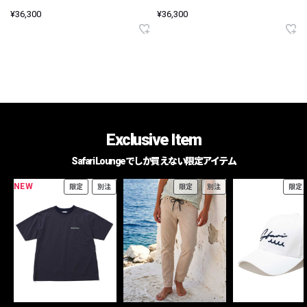
¥36,300
¥36,300
Exclusive Item
Safari Loungeでしか買えない限定アイテム
NEW
限定
別注
限定
別注
限定