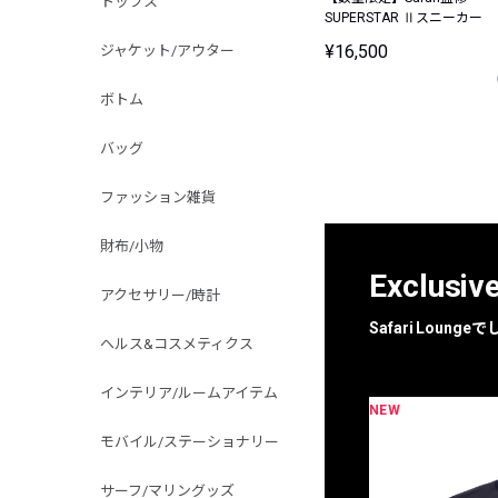
トップス
SUPERSTAR Ⅱスニーカー
¥16,500
ジャケット/アウター
ボトム
バッグ
ファッション雑貨
財布/小物
Exclusiv
アクセサリー/時計
Safari Loun
ヘルス&コスメティクス
インテリア/ルームアイテム
NEW
限定
別注
モバイル/ステーショナリー
サーフ/マリングッズ