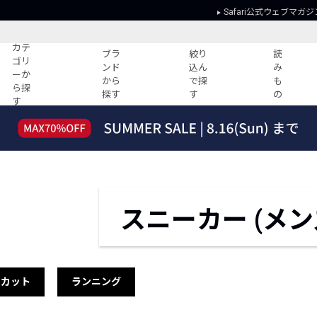
Safari公式ウェブマガジ
カテ
ブラ
絞り
読
ゴリ
ンド
込ん
み
ーか
から
で探
も
ら探
探す
す
の
す
読みもの
ガイド
ー
すべての記事
ショッピング
2026年のイチオシTシャツ！
初めての方
“WP”のイージーパンツを徹底解説&コ
Club Safari
ーデ紹介
よくある質問
スニーカー (メン
HOTなコーデ TOP20
会社概要
ディネート
新ブランドご紹介！
会員利用規約
人気記事ランキング
プライバシー
バイヤーズ レコメンド
特定商取引に
ーカット
ランニング
今週の別注アイテム
ウィークリーコーデ