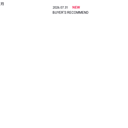
7月
NEW
2026.07.31
BUYER'S RECOMMEND