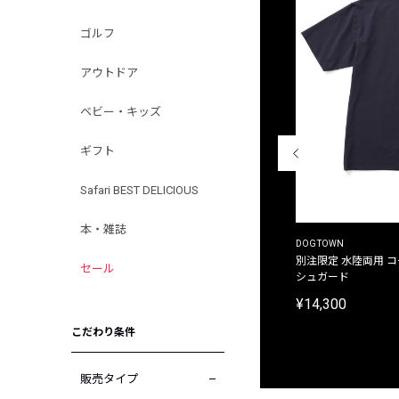
ゴルフ
アウトドア
ベビー・キッズ
ギフト
Safari BEST DELICIOUS
本・雑誌
THE DUFFER OF ST.GEORGE
DOGTOWN
別注限定 ピグメントダイ バックプリント サーフ
別注限定 水陸両用 
セール
プリントTシャツ
シュガード
¥9,900
¥14,300
こだわり条件
販売タイプ