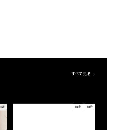
すべて見る
別注
限定
別注