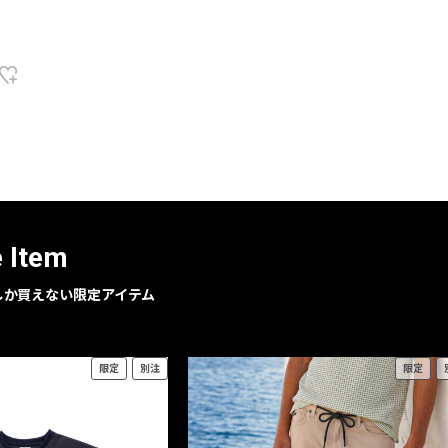
e Item
geでしか買えない限定アイテム
限定
別注
限定