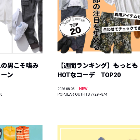
人の男こそ嗜み
【週間ランキング】もっとも
トーン
HOTなコーデ｜TOP20
NEW
2026.08.05
40
POPULAR OUTFITS 7/29~8/4