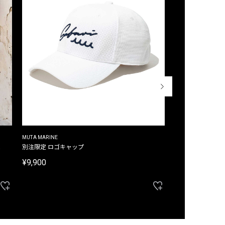
MUTA MARINE
CROSSLEY
ム
別注限定 ロゴキャップ
別注限定 ノースリ
¥9,900
¥8,580
40%OFF