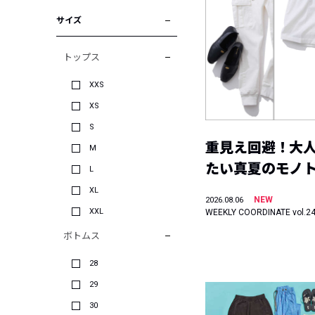
サイズ
トップス
XXS
XS
S
重見え回避！大
M
たい真夏のモノ
L
XL
NEW
2026.08.06
XXL
WEEKLY COORDINATE vol.2
ボトムス
28
29
30