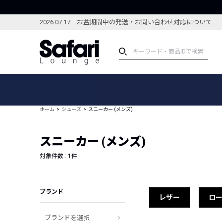
2026.07.17 お盆期間中の発送・お問い合わせ対応について
アイテム
スペシャル
カテゴリーから探す
スペシャルフィーチャ
ホーム
シューズ
スニーカー (メンズ)
ブランドから探す
特集記事
絞り込んで探す
スニーカー (メンズ)
新着アイテム
コーディネート
編集部のおすすめアイテム
対象件数 :
1
件
編集部のおすすめコー
ランキング
雑誌・カタログ掲載アイテム
ブランド
セール
レザー
ロ
ブランドを選択