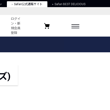
ン
Safari公式通販サイト
Safari BEST DELICIOUS
ログイ
ン・新
規会員
登録
ログイン・新規会員登録
お気に入りアイテム
ガイド
お気に入りブランド
お気に入り記事
最近チェックしたアイテム
ズ)
ポリシー
関する法律