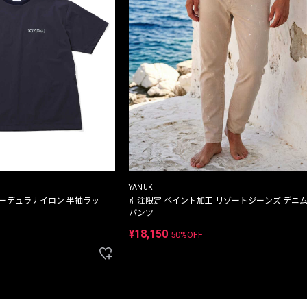
YANUK
コーデュラナイロン 半袖ラッ
別注限定 ペイント加工 リゾートジーンズ デニ
パンツ
¥18,150
50%OFF