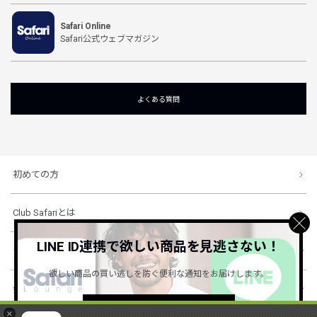
Safari Online
Safari公式ウェブマガジン
よくある質問
初めての方
Club Safariとは
LINE ID連携で欲しい商品を見逃さない！
ショッピングガイド
欲しい商品の買い逃しを防ぐ便利な通知をお届けします。
会社概要・規約
詳しくはこちら ＞
×