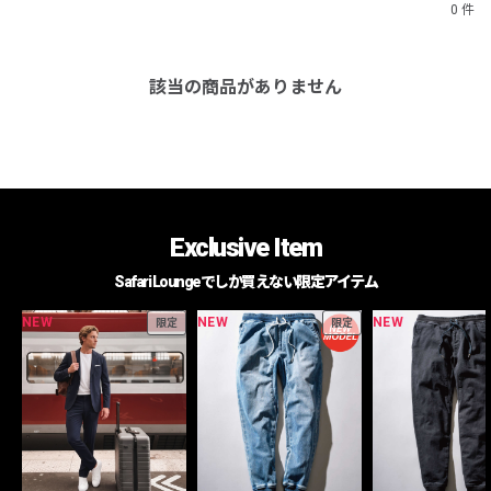
0 件
該当の商品がありません
Exclusive Item
Safari Loungeでしか買えない限定アイテム
NEW
NEW
NEW
限定
限定