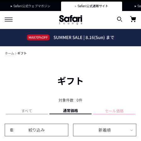
Safari公式ウェブマガジン
Safari公式通販サイト
Sa
ホーム
ギフト
ギフト
対象件数 : 0件
通常価格
すべて
セール価格
絞り込み
新着順