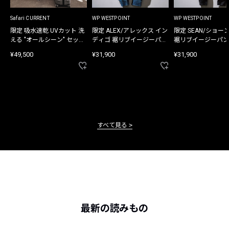
Safari CURRENT
WP WESTPOINT
WP WESTPOINT
限定 吸水速乾 UVカット 洗
限定 ALEX/アレックス イン
限定 SEAN/ショー
える "オールシーン" セット
ディゴ 裾リブイージーパン
裾リブイージーパン
アップ
ツ
¥49,500
¥31,900
¥31,900
すべて見る
最新の読みもの