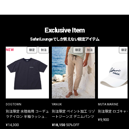
Exclusive Item
Safari Loungeでしか買えない限定アイテム
NEW
限定
別注
限定
別注
限定
DOGTOWN
YANUK
MUTA MARINE
別注限定 水陸両用 コーデュ
別注限定 ペイント加工 リゾ
別注限定 ロゴキャ
ラナイロン 半袖ラッシュガ
ートジーンズ デニムパンツ
¥9,900
ード
¥14,300
¥18,150
50%OFF