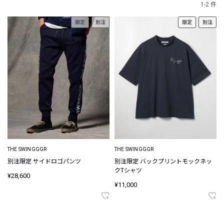
1-2 件
限定
別注
限定
別注
THE SWINGGGR
THE SWINGGGR
別注限定 サイドロゴパンツ
別注限定 バックプリントモックネッ
クTシャツ
¥28,600
¥11,000