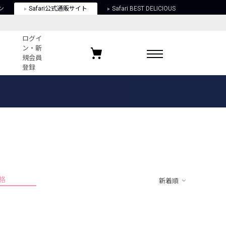
ン
Safari公式通販サイト
Safari BEST DELICIOUS
ログイ
ン・新
規会員
登録
ログイン・新規会員登録
お気に入りアイテム
ガイド
お気に入りブランド
お気に入り記事
最近チェックしたアイテム
格
新着順
ポリシー
関する法律