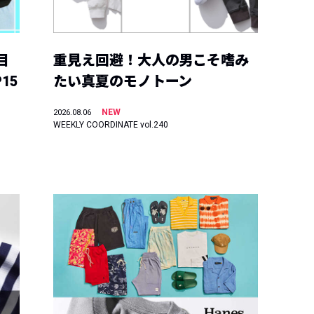
目
重見え回避！大人の男こそ嗜み
15
たい真夏のモノトーン
NEW
2026.08.06
WEEKLY COORDINATE vol.240