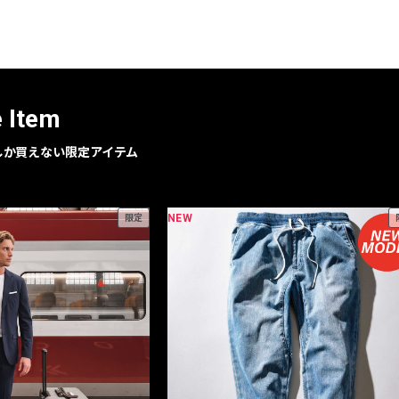
レコメンドアイテム
ピックアップアイテム
フォーカスブランド
セールおすすめアイテム
e Item
人気アイテム TOP 15
geでしか買えない限定アイテム
NEW
限定