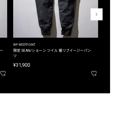
WP WESTPOINT
WP WESTPOINT
ジー
限定 SEAN/ショーン ツイル 裾リブイージーパン
限定 DAVID/デイヴィッド インデ
ツ
イージーパンツ
¥31,900
¥33,000