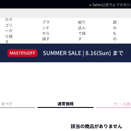
Safari公式ウェブマガジ
カテ
ブラ
絞り
読
ゴリ
ンド
込ん
み
ーか
から
で探
も
ら探
探す
す
の
す
読みもの
ガイド
ー
すべての記事
ショッピング
2026年のイチオシTシャツ！
初めての方
“WP”のイージーパンツを徹底解説&コ
Club Safari
ーデ紹介
よくある質問
HOTなコーデ TOP20
会社概要
ディネート
新ブランドご紹介！
会員利用規約
通常価格
すべて
セール価
人気記事ランキング
プライバシー
バイヤーズ レコメンド
特定商取引に
今週の別注アイテム
該当の商品がありません
ウィークリーコーデ