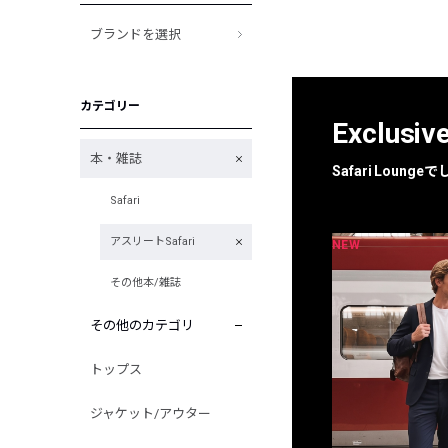
ブランドを選択
カテゴリー
Exclusiv
本・雑誌
Safari Loun
Safari
アスリートSafari
NEW
NEW
限定
別注
その他本/雑誌
その他のカテゴリ
トップス
ジャケット/アウター