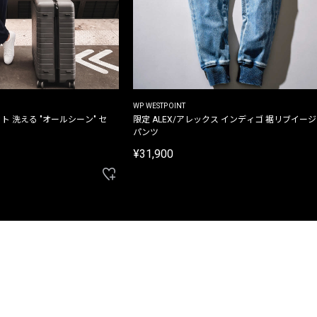
WP WESTPOINT
ト 洗える "オールシーン" セ
限定 ALEX/アレックス インディゴ 裾リブイー
パンツ
¥31,900