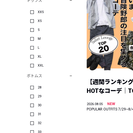
トップス
XXS
XS
S
M
L
XL
XXL
ボトムス
【週間ランキン
28
HOTなコーデ｜TO
29
NEW
2026.08.05
30
POPULAR OUTFITS 7/29~8/
31
32
33