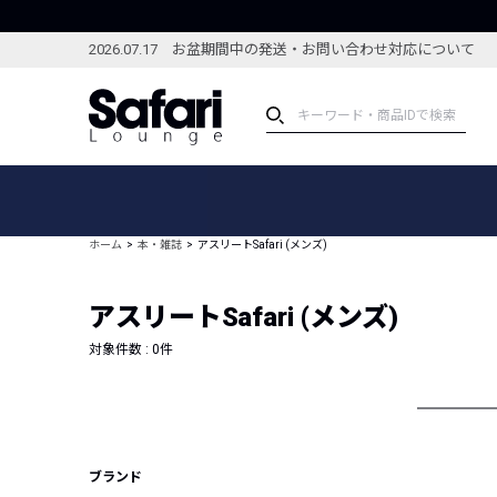
2026.07.17 お盆期間中の発送・お問い合わせ対応について
アイテム
スペシャル
カテゴリーから探す
スペシャルフィーチャ
ホーム
本・雑誌
アスリートSafari (メンズ)
ブランドから探す
特集記事
絞り込んで探す
アスリートSafari (メンズ)
新着アイテム
コーディネート
編集部のおすすめアイテム
対象件数 :
0
件
編集部のおすすめコー
ランキング
雑誌・カタログ掲載アイテム
セール
ブランド