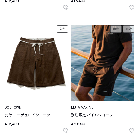
¥15,400
¥15,400
先行
限定
別注
DOGTOWN
MUTA MARINE
先行 コーデュロイショーツ
別注限定 パイルショーツ
¥15,400
¥20,900