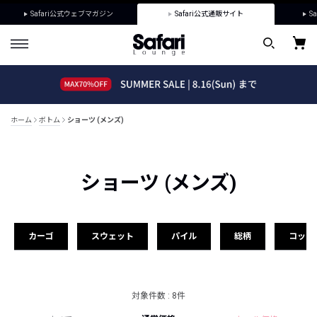
Safari公式ウェブマガジン
Safari公式通販サイト
Sa
ホーム
ボトム
ショーツ (メンズ)
ショーツ (メンズ)
カーゴ
スウェット
パイル
総柄
コット
対象件数 : 8件