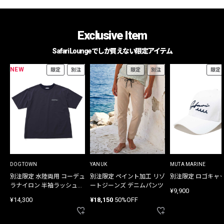
Exclusive Item
Safari Loungeでしか買えない限定アイテム
NEW
限定
別注
限定
別注
限定
DOGTOWN
YANUK
MUTA MARINE
別注限定 水陸両用 コーデュ
別注限定 ペイント加工 リゾ
別注限定 ロゴキャ
ラナイロン 半袖ラッシュガ
ートジーンズ デニムパンツ
¥9,900
ード
¥14,300
¥18,150
50%OFF