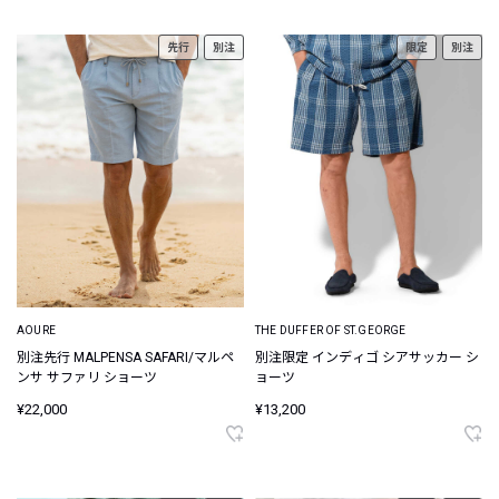
先行
別注
限定
別注
AOURE
THE DUFFER OF ST.GEORGE
別注先行 MALPENSA SAFARI/マルペ
別注限定 インディゴ シアサッカー シ
ンサ サファリ ショーツ
ョーツ
¥22,000
¥13,200