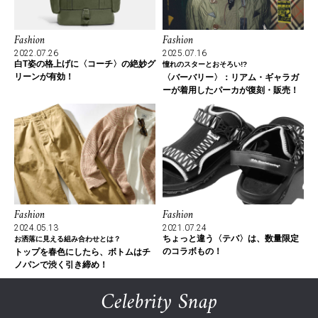
Fashion
Fashion
2022.07.26
2025.07.16
白T姿の格上げに〈コーチ〉の絶妙グ
憧れのスターとおそろい!?
リーンが有効！
〈バーバリー〉：リアム・ギャラガ
ーが着用したパーカが復刻・販売！
Fashion
Fashion
2024.05.13
2021.07.24
ちょっと違う〈テバ〉は、数量限定
お洒落に見える組み合わせとは？
のコラボもの！
トップを春色にしたら、ボトムはチ
ノパンで渋く引き締め！
Celebrity Snap