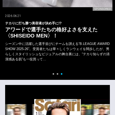
D
SPONSORED
2026.07.24
山下智久が〈ブルガリ〉の新しいオクトとともに！
一面では語れない多彩な表現者！
山下智久は、デビューから今年活動30周年を迎えた。しかし、歩んで
きた軌跡は、けっして平坦ではなかった。アイドルから俳優、海外で
の活動など常に新たな道を自ら切り拓いてきた。その腕元には〈ブル
ガリ〉の“オクト フィニッシモ”がある。そして新作…