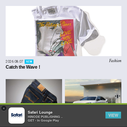
Fashion
2026.08.07
NEW
Catch the Wave！
×
Safari Lounge
VIEW
HINODE PUBLISHING ..
GET - In Google Play
Denim
Cars
2026.08.06
2026.08.05
NEW