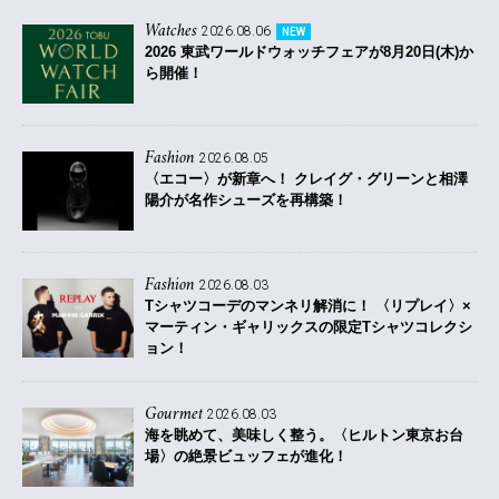
Watches
2026.08.06
NEW
2026 東武ワールドウォッチフェアが8月20日(木)か
ら開催！
Fashion
2026.08.05
〈エコー〉が新章へ！ クレイグ・グリーンと相澤
陽介が名作シューズを再構築！
Fashion
2026.08.03
Tシャツコーデのマンネリ解消に！ 〈リプレイ〉×
マーティン・ギャリックスの限定Tシャツコレクシ
ョン！
Gourmet
2026.08.03
海を眺めて、美味しく整う。〈ヒルトン東京お台
場〉の絶景ビュッフェが進化！