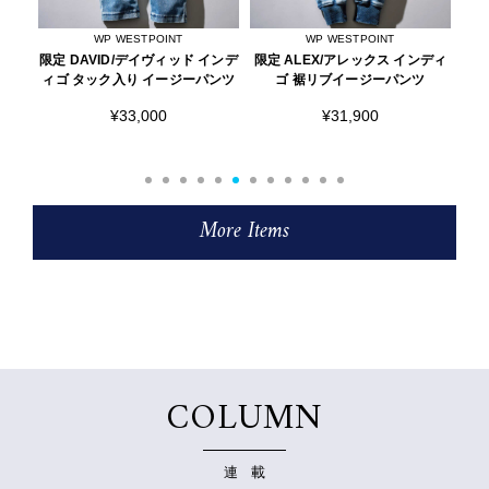
WP WESTPOINT
WP WESTPOINT
ド インデ
限定 ALEX/アレックス インディ
限定 RYAN/ライアン ツイル タッ
ーパンツ
ゴ 裾リブイージーパンツ
ク入り イージーパンツ イージー
パンツ
¥31,900
¥33,000
More Items
COLUMN
連 載