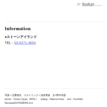
Information
●ストーンアイランド
TEL：
03-6271-4654
写真＝正重智生 スタイリング＝浅井秀規 文=野中邦彦
photo : Tomoo Syoju（BOIL） styling : Hidenori Asai text：Kunihiko
Nonaka(OUTSIDERS.Inc)