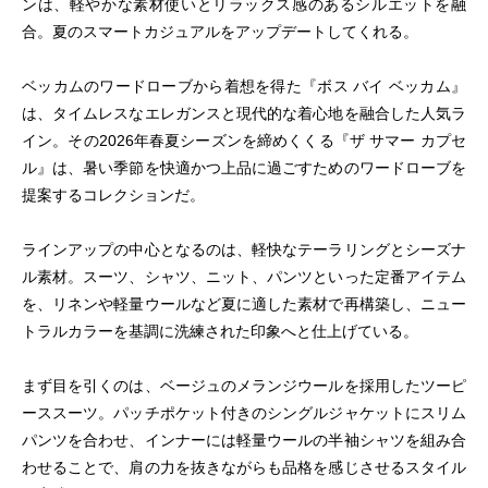
ンは、軽やかな素材使いとリラックス感のあるシルエットを融
合。夏のスマートカジュアルをアップデートしてくれる。
ベッカムのワードローブから着想を得た『ボス バイ ベッカム』
は、タイムレスなエレガンスと現代的な着心地を融合した人気ラ
イン。その2026年春夏シーズンを締めくくる『ザ サマー カプセ
ル』は、暑い季節を快適かつ上品に過ごすためのワードローブを
提案するコレクションだ。
ラインアップの中心となるのは、軽快なテーラリングとシーズナ
ル素材。スーツ、シャツ、ニット、パンツといった定番アイテム
を、リネンや軽量ウールなど夏に適した素材で再構築し、ニュー
トラルカラーを基調に洗練された印象へと仕上げている。
まず目を引くのは、ベージュのメランジウールを採用したツーピ
ーススーツ。パッチポケット付きのシングルジャケットにスリム
パンツを合わせ、インナーには軽量ウールの半袖シャツを組み合
わせることで、肩の力を抜きながらも品格を感じさせるスタイル