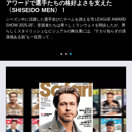
アワードで選手たちの格好よさを支えた
〈SHISEIDO MEN〉！
シーズン中に活躍した選手並びにチームを讃える“B.LEAGUE AWARD
SHOW 2025-26”。受賞者たちは華々しくランウェイを闊歩したが、男
らしくスタイリッシュなビジュアルの舞台裏には、“テカり知らずの清
潔感ある肌”も一役買って…