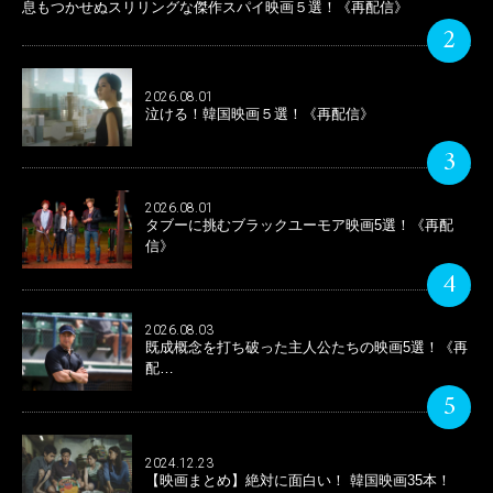
息もつかせぬスリリングな傑作スパイ映画５選！《再配信》
2
2026.08.01
泣ける！韓国映画５選！《再配信》
3
2026.08.01
タブーに挑むブラックユーモア映画5選！《再配
信》
4
2026.08.03
既成概念を打ち破った主人公たちの映画5選！《再
配…
5
2024.12.23
【映画まとめ】絶対に面白い！ 韓国映画35本！