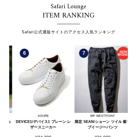
Safari Lounge
ITEM RANKING
Safari公式通販サイトのアクセス人気ランキング
6
7
AOURE
WP WESTPOINT
ョル
DEVICE1/デバイス1 プレーン レ
限定 SEAN/ショーン ツイル 裾リ
限定
ド
ザースニーカー
ブイージーパンツ
ク