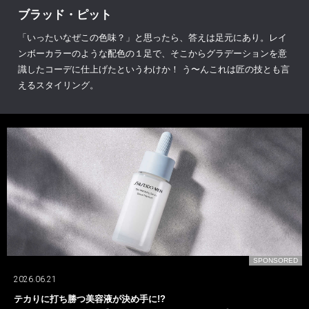
ブラッド・ピット
「いったいなぜこの色味？」と思ったら、答えは足元にあり。レイ
ンボーカラーのような配色の１足で、そこからグラデーションを意
識したコーデに仕上げたというわけか！ う〜んこれは匠の技とも言
えるスタイリング。
D
SPONSORED
2026.06.21
テカりに打ち勝つ美容液が決め手に!?