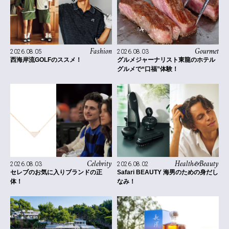
Fashion
Gourmet
2026.08.05
2026.08.03
西海岸流GOLFのススメ！
グルメジャーナリスト東龍のホテル
グルメで“口福”体験！
Celebrity
Health&Beauty
2026.08.03
2026.08.02
セレブのお気に入りブランドの正
Safari BEAUTY 海男のための身だし
体！
なみ！