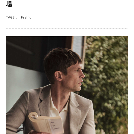
場
TAGS：
Fashion