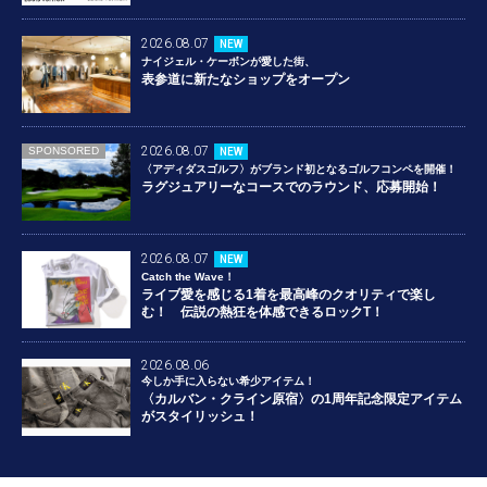
2026.08.07
NEW
ナイジェル・ケーボンが愛した街、
表参道に新たなショップをオープン
2026.08.07
SPONSORED
NEW
〈アディダスゴルフ〉がブランド初となるゴルフコンペを開催！
ラグジュアリーなコースでのラウンド、応募開始！
2026.08.07
NEW
Catch the Wave！
ライブ愛を感じる1着を最高峰のクオリティで楽し
む！ 伝説の熱狂を体感できるロックT！
2026.08.06
今しか手に入らない希少アイテム！
〈カルバン・クライン原宿〉の1周年記念限定アイテム
がスタイリッシュ！