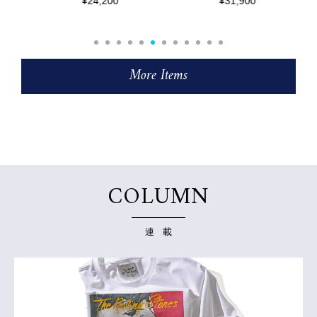
¥24,200
¥31,900
More Items
COLUMN
連 載