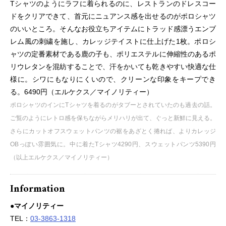
Tシャツのようにラフに着られるのに、レストランのドレスコー
ドをクリアできて、首元にニュアンス感を出せるのがポロシャツ
のいいところ。そんなお役立ちアイテムにトラッド感漂うエンブ
レム風の刺繍を施し、カレッジテイストに仕上げた1枚。ポロシ
ャツの定番素材である鹿の子も、ポリエステルに伸縮性のあるポ
リウレタンを混紡することで、汗をかいても乾きやすい快適な仕
様に。シワにもなりにくいので、クリーンな印象をキープでき
る。6490円（エルケクス／マイノリティー）
ポロシャツのインにTシャツを着るのがタブーとされていたのも過去の話。
ご覧のようにレトロ感を保ちながらメリハリが出て、ぐっと新鮮に見える。
さらにカットオフスウェットパンツの裾をあざとく捲れば、よりカレッジ
OBっぽい雰囲気に。中に着たTシャツ4290円、スウェットパンツ5390円
（以上エルケクス／マイノリティー）
Information
●マイノリティー
TEL：
03-3863-1318