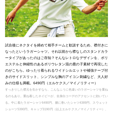
試合後にネクタイを締めて相手チームと歓談するため、襟付きに
なったというラガーシャツ。それ以前から襟なしのスタンドカラ
ータイプがあったのはご存知？そんなレトロなデザインを、ポリ
エステルと伸縮性のあるポリウレタン混の鹿の子素材で再現した
のがこちら。ゆったり着られるワイドシルエットや補強テープ付
きのサイドスリット、シンプルな胸のアイコン刺繍など、大人好
みの仕様も満載。6490円（エルケクス／マイノリティー）
すっきりした襟元を生かすなら、こんなふうに色違いのラガーシャツを重ね
るのもあり。重ね着したネイビーが、全身白コーデのアクセントに効いてい
る。中に着たラガーシャツ6490円、腰に巻いたシャツ4389円、スウェット
ショーツ5390円、キャップ3190円（以上エルケクス／マイノリティー）、