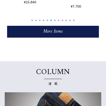
¥7,700
¥31,900
More Items
COLUMN
連 載