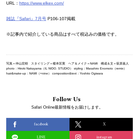
URL：
https://www.elkex.com/
雑誌『Safari』7月号
P106-107掲載
※記事内で紹介している商品はすべて税込みの価格です。
写真＝仲山宏樹 スタイリング＝榎本匡寛 ヘア＆メイク＝NAMI 構成＆文＝荻原嘉人
photo：Hiroki Nakayama（IL NIDO. STUDIO） styling：Masahiro Enomoto（remix）
hair&make-up：NAMI（+nine） composition&text：Yoshito Ogiwara
Follow Us
Safari Online最新情報をお届けします。
facebook
X
LINE
instagram