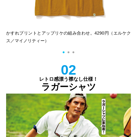
ティ
かすれプリントとアップリケの組み合わせ。4290円（エルケク
ヴ
ス／マイノリティー）
イ
02
レトロ感漂う襟なし仕様！
ラガーシャツ