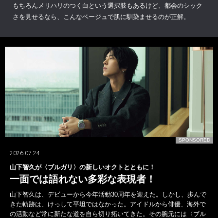
もちろんメリハリのつく白という選択肢もあるけど、都会のシック
さを見せるなら、こんなベージュで肌に馴染ませるのが正解。
D
SPONSORED
2026.07.24
山下智久が〈ブルガリ〉の新しいオクトとともに！
一面では語れない多彩な表現者！
山下智久は、デビューから今年活動30周年を迎えた。しかし、歩んで
きた軌跡は、けっして平坦ではなかった。アイドルから俳優、海外で
の活動など常に新たな道を自ら切り拓いてきた。その腕元には〈ブル