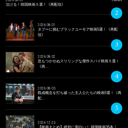
Culture
泣ける！韓国映画５選！《再配信》
2
2026.08.01
タブーに挑むブラックユーモア映画5選！《再配
信》
3
2026.08.02
息もつかせぬスリリングな傑作スパイ映画５選！
《再…
4
2026.08.03
既成概念を打ち破った主人公たちの映画5選！《再
配…
5
2024.12.23
【映画まとめ】絶対に面白い！ 韓国映画35本！