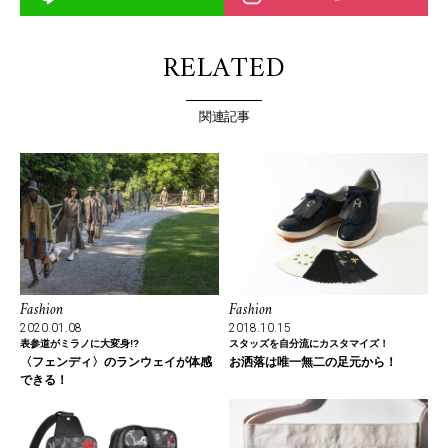
RELATED
関連記事
Fashion
Fashion
2020.01.08
2018.10.15
表参道がミラノに大変身!?
スタッズを自分流にカスタマイズ！
〈フェンディ〉のランウェイが体感
お洒落は唯一無二の足元から！
できる！