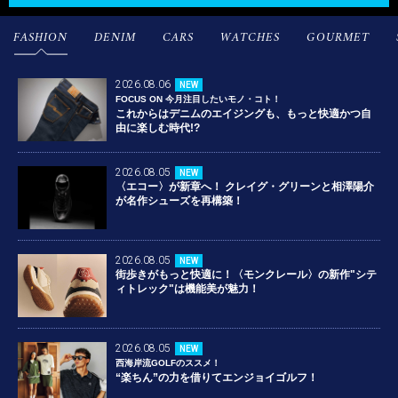
FASHION
DENIM
CARS
WATCHES
GOURMET
2026.08.06
NEW
FOCUS ON 今月注目したいモノ・コト！
これからはデニムのエイジングも、もっと快適かつ自
由に楽しむ時代!?
2026.08.05
NEW
〈エコー〉が新章へ！ クレイグ・グリーンと相澤陽介
が名作シューズを再構築！
2026.08.05
NEW
街歩きがもっと快適に！〈モンクレール〉の新作"シテ
ィトレック"は機能美が魅力！
2026.08.05
NEW
西海岸流GOLFのススメ！
“楽ちん”の力を借りてエンジョイゴルフ！