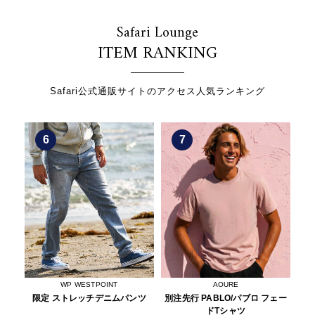
Safari Lounge
ITEM RANKING
Safari公式通販サイトのアクセス人気ランキング
7
8
AOURE
ESTIVANT
ンツ
別注先行 PABLO/パブロ フェー
トートバッグ S ウルトラスエー
限
ドTシャツ
ド Ultrasuede