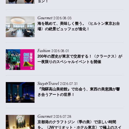
ョン！
Gourmet
2026.08.03
海を眺めて、美味しく整う。〈ヒルトン東京お台
場〉の絶景ビュッフェが進化！
Fashion
2026.08.01
200年の歴史が東京で交差する！〈クラークス〉が
一夜限りのスペシャルイベントを開催
Stay&Travel
2026.07.31
『飛驒高山美術館』で出会う、東西の美意識が響
き合うアートの世界！
Gourmet
2026.07.28
京都発のクラフトジン〈季の美〉で涼しい時間
を。〈JWマリオット・ホテル東京〉で極上のスイ