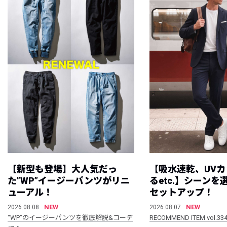
【新型も登場】大人気だっ
【吸水速乾、UV
た”WP”イージーパンツがリニ
るetc.】シーン
ューアル！
セットアップ！
NEW
NEW
2026.08.08
2026.08.07
“WP”のイージーパンツを徹底解説&コーデ
RECOMMEND ITEM vol.33