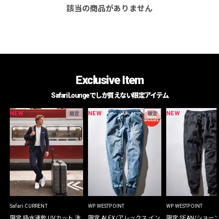
該当の商品がありません
Exclusive Item
Safari Loungeでしか買えない限定アイテム
NEW
NEW
NEW
限定
限定
Safari CURRENT
WP WESTPOINT
WP WESTPOINT
限定 吸水速乾 UVカット 洗
限定 ALEX/アレックス イン
限定 SEAN/ショー