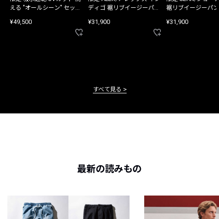
える "オールシーン" セット
ディゴ 裾リブイージーパン
裾リブイージーパン
アップ
ツ
¥49,500
¥31,900
¥31,900
すべて見る
最新の読みもの