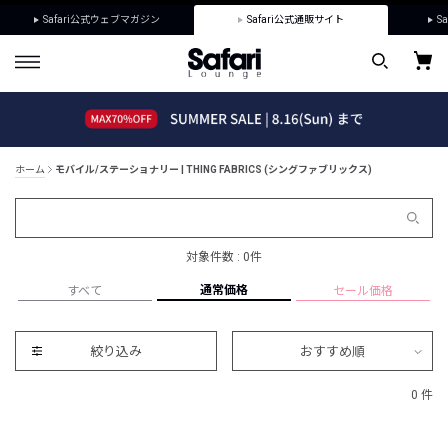
Safari公式ウェブマガジン
Safari公式通販サイト
Sa
ホーム
モバイル/ステーショナリー | THING FABRICS (シングファブリックス)
対象件数 : 0件
通常価格
すべて
セール価格
絞り込み
おすすめ順
0 件