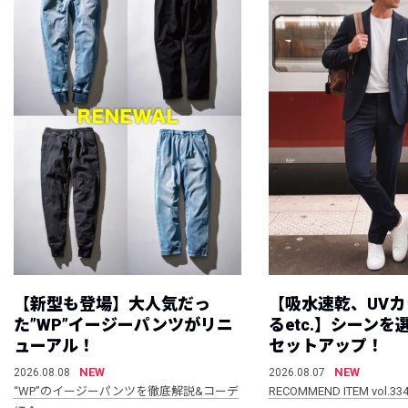
【新型も登場】大人気だっ
【吸水速乾、UV
た”WP”イージーパンツがリニ
るetc.】シーン
ューアル！
セットアップ！
NEW
NEW
2026.08.08
2026.08.07
“WP”のイージーパンツを徹底解説&コーデ
RECOMMEND ITEM vol.33