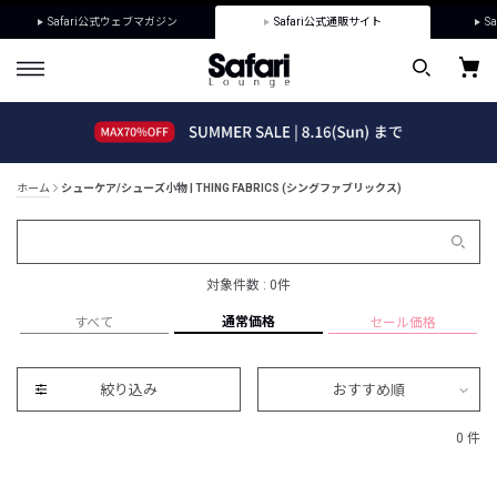
Safari公式ウェブマガジン
Safari公式通販サイト
Sa
ホーム
シューケア/シューズ小物 | THING FABRICS (シングファブリックス)
対象件数 : 0件
通常価格
すべて
セール価格
絞り込み
おすすめ順
0 件