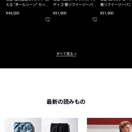
える "オールシーン" セット
ディゴ 裾リブイージーパン
裾リブイージーパン
アップ
ツ
¥49,500
¥31,900
¥31,900
すべて見る
最新の読みもの