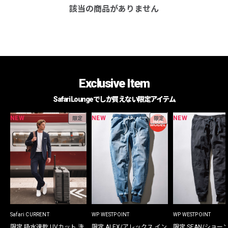
該当の商品がありません
Exclusive Item
Safari Loungeでしか買えない限定アイテム
NEW
NEW
NEW
限定
限定
Safari CURRENT
WP WESTPOINT
WP WESTPOINT
限定 吸水速乾 UVカット 洗
限定 ALEX/アレックス イン
限定 SEAN/ショー