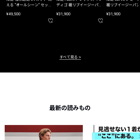
える "オールシーン" セット
ディゴ 裾リブイージーパン
裾リブイージーパン
アップ
ツ
¥49,500
¥31,900
¥31,900
すべて見る
最新の読みもの