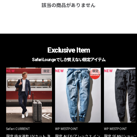
該当の商品がありません
Exclusive Item
Safari Loungeでしか買えない限定アイテム
NEW
NEW
NEW
限定
限定
Safari CURRENT
WP WESTPOINT
WP WESTPOINT
限定 吸水速乾 UVカット 洗
限定 ALEX/アレックス イン
限定 SEAN/ショー