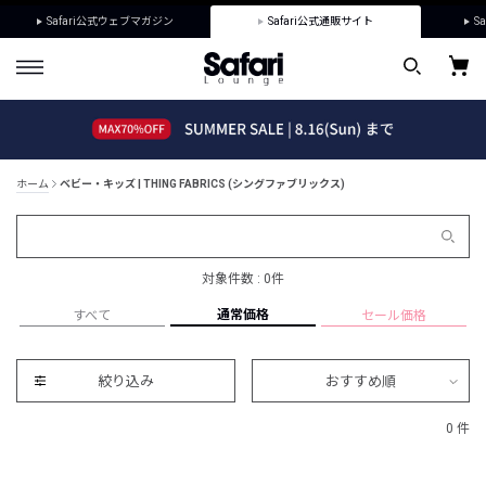
Safari公式ウェブマガジン
Safari公式通販サイト
Sa
ホーム
ベビー・キッズ | THING FABRICS (シングファブリックス)
対象件数 : 0件
通常価格
すべて
セール価格
絞り込み
おすすめ順
0 件