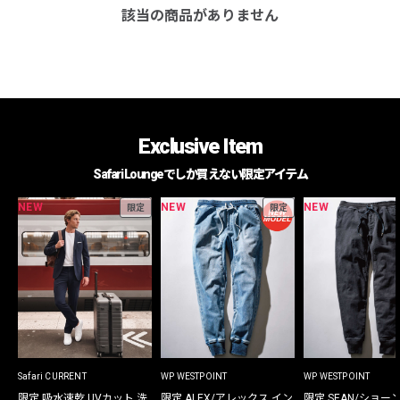
該当の商品がありません
Exclusive Item
Safari Loungeでしか買えない限定アイテム
NEW
NEW
NEW
限定
限定
Safari CURRENT
WP WESTPOINT
WP WESTPOINT
限定 吸水速乾 UVカット 洗
限定 ALEX/アレックス イン
限定 SEAN/ショー