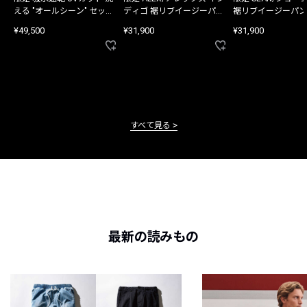
える "オールシーン" セット
ディゴ 裾リブイージーパン
裾リブイージーパン
アップ
ツ
¥49,500
¥31,900
¥31,900
すべて見る
最新の読みもの