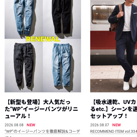
【新型も登場】大人気だっ
【吸水速乾、UV
た”WP”イージーパンツがリニ
るetc.】シーン
ューアル！
セットアップ！
NEW
NEW
2026.08.08
2026.08.07
“WP”のイージーパンツを徹底解説&コーデ
RECOMMEND ITEM vol.33