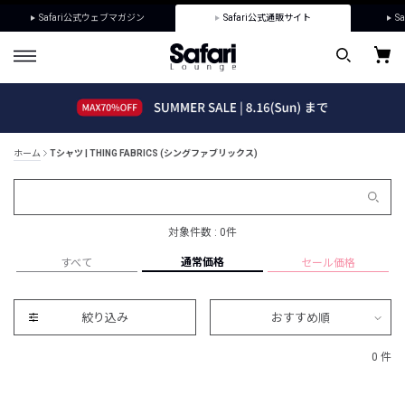
Safari公式ウェブマガジン
Safari公式通販サイト
Sa
ホーム
Tシャツ | THING FABRICS (シングファブリックス)
対象件数 : 0件
通常価格
すべて
セール価格
絞り込み
おすすめ順
0 件