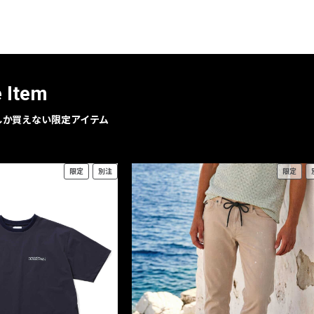
レコメンドアイテム
ピックアップアイテム
フォーカスブランド
セールおすすめアイテム
e Item
人気アイテム TOP 15
geでしか買えない限定アイテム
限定
別注
限定