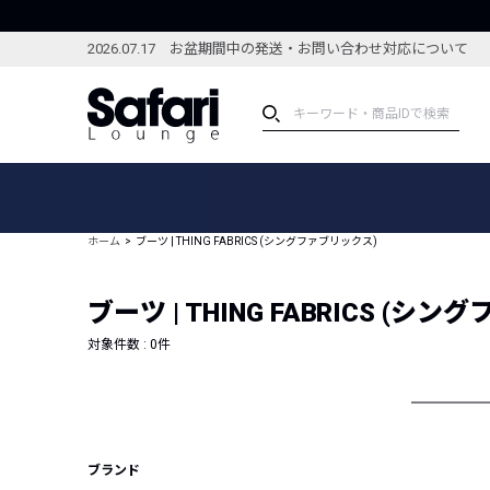
2026.07.17 お盆期間中の発送・お問い合わせ対応について
アイテム
スペシャル
カテゴリーから探す
スペシャルフィーチャ
ホーム
ブーツ | THING FABRICS (シングファブリックス)
ブランドから探す
特集記事
絞り込んで探す
ブーツ | THING FABRICS (シ
新着アイテム
コーディネート
編集部のおすすめアイテム
対象件数 :
0
件
編集部のおすすめコー
ランキング
雑誌・カタログ掲載アイテム
セール
ブランド