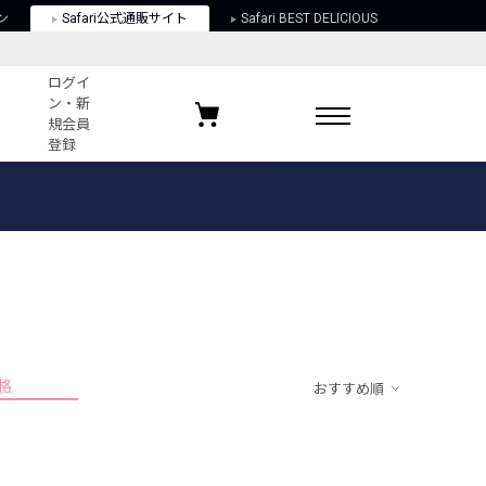
ン
Safari公式通販サイト
Safari BEST DELICIOUS
ログイ
ン・新
規会員
登録
ログイン・新規会員登録
お気に入りアイテム
ガイド
お気に入りブランド
お気に入り記事
最近チェックしたアイテム
格
おすすめ順
ポリシー
関する法律