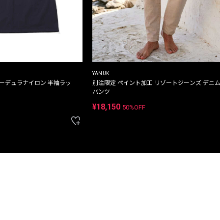
YANUK
コーデュラナイロン 半袖ラッ
別注限定 ペイント加工 リゾートジーンズ デニ
パンツ
¥18,150
50%OFF