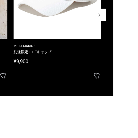
MUTA MARINE
CROSSLEY
ム
別注限定 ロゴキャップ
別注限定 ノースリ
¥9,900
¥8,580
40%OFF