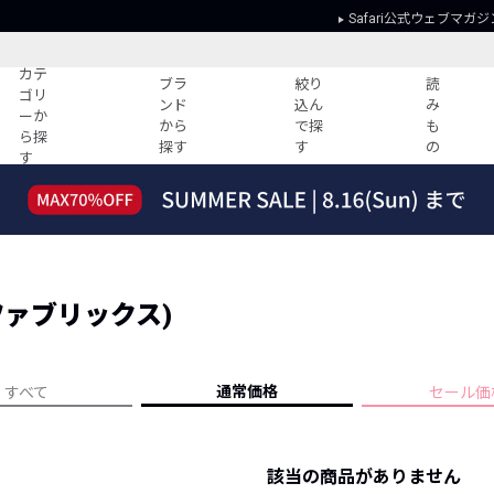
Safari公式ウェブマガジ
カテ
ブラ
絞り
読
ゴリ
ンド
込ん
み
ーか
から
で探
も
ら探
探す
す
の
す
読みもの
ガイド
ー
すべての記事
ショッピング
2026年のイチオシTシャツ！
初めての方
“WP”のイージーパンツを徹底解説&コ
Club Safari
ーデ紹介
ングファブリックス)
よくある質問
HOTなコーデ TOP20
会社概要
ディネート
新ブランドご紹介！
会員利用規約
通常価格
すべて
セール価
人気記事ランキング
プライバシー
バイヤーズ レコメンド
特定商取引に
今週の別注アイテム
該当の商品がありません
ウィークリーコーデ