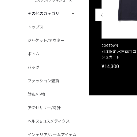
モカシン/デッキシューズ
その他のカテゴリ
トップス
ジャケット/アウター
THE DUFFER OF ST.GEORGE
DOGTOWN
別注限定 ピグメントダイ バックプリント サーフ
別注限定 水陸両用 
ボトム
プリントTシャツ
シュガード
¥9,900
¥14,300
バッグ
ファッション雑貨
財布/小物
アクセサリー/時計
ヘルス&コスメティクス
インテリア/ルームアイテム