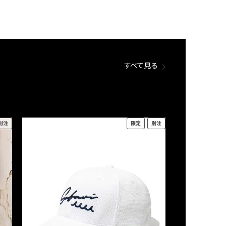
すべて見る
別注
限定
別注