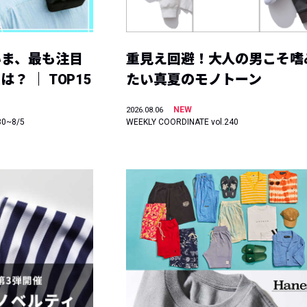
いま、最も注目
重見え回避！大人の男こそ嗜
？ ｜ TOP15
たい真夏のモノトーン
NEW
2026.08.06
30~8/5
WEEKLY COORDINATE vol.240