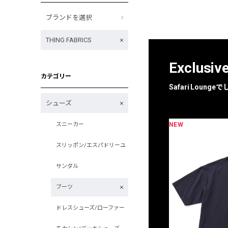
ブランドを選択
THING FABRICS
Exclusiv
カテゴリー
Safari Loun
シューズ
NEW
スニーカー
限定
別注
スリッポン/エスパドリーユ
サンダル
ブーツ
ドレスシューズ/ローファー