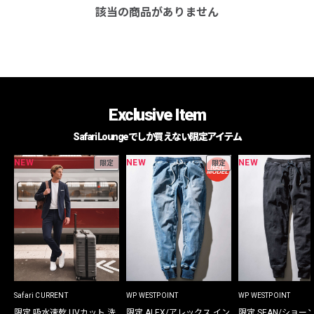
該当の商品がありません
Exclusive Item
Safari Loungeでしか買えない限定アイテム
NEW
NEW
NEW
限定
限定
Safari CURRENT
WP WESTPOINT
WP WESTPOINT
限定 吸水速乾 UVカット 洗
限定 ALEX/アレックス イン
限定 SEAN/ショー