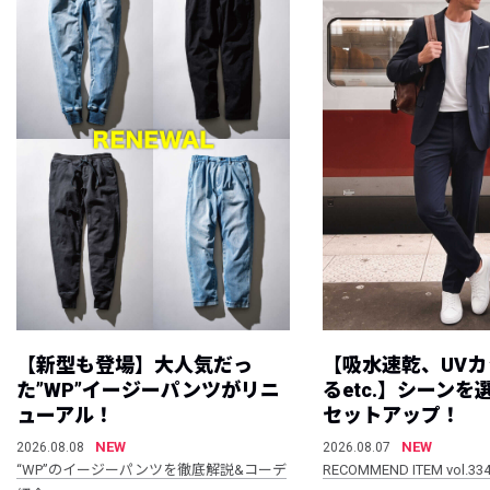
【新型も登場】大人気だっ
【吸水速乾、UV
た”WP”イージーパンツがリニ
るetc.】シーン
ューアル！
セットアップ！
NEW
NEW
2026.08.08
2026.08.07
“WP”のイージーパンツを徹底解説&コーデ
RECOMMEND ITEM vol.33