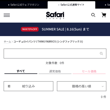
Safari公式ウェブマガジン
Safari公式通販サイト
Sa
ホーム
コーデュロイパンツ | THING FABRICS (シングファブリックス)
対象件数 : 0件
すべて
通常価格
セール価格
絞り込み
価格の高い順
0 件