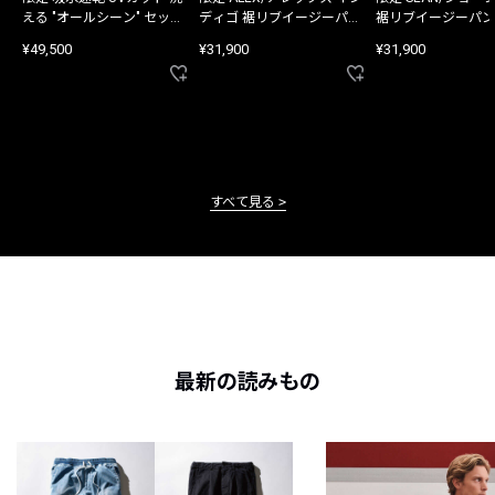
える "オールシーン" セット
ディゴ 裾リブイージーパン
裾リブイージーパン
アップ
ツ
¥49,500
¥31,900
¥31,900
すべて見る
最新の読みもの