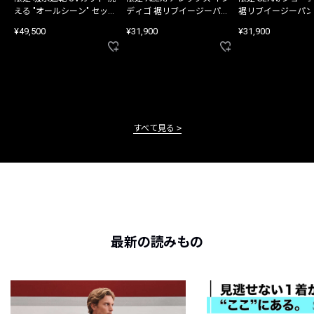
える "オールシーン" セット
ディゴ 裾リブイージーパン
裾リブイージーパン
アップ
ツ
¥49,500
¥31,900
¥31,900
すべて見る
最新の読みもの