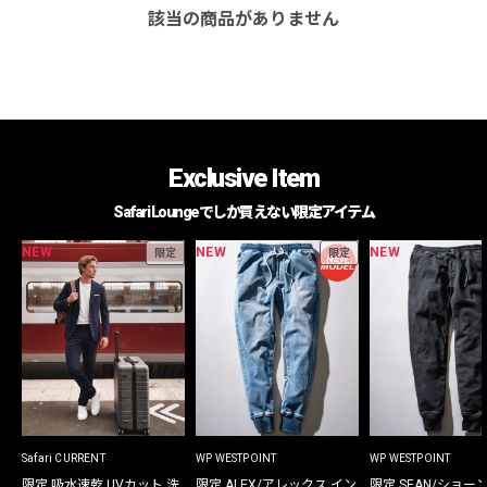
該当の商品がありません
Exclusive Item
Safari Loungeでしか買えない限定アイテム
NEW
NEW
NEW
限定
限定
Safari CURRENT
WP WESTPOINT
WP WESTPOINT
限定 吸水速乾 UVカット 洗
限定 ALEX/アレックス イン
限定 SEAN/ショー