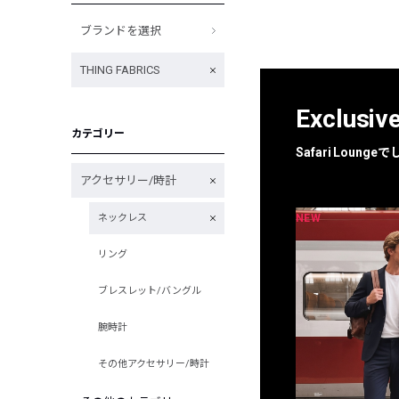
ブランドを選択
THING FABRICS
Exclusiv
カテゴリー
Safari Loun
アクセサリー/時計
NEW
NEW
ネックレス
限定
別注
リング
ブレスレット/バングル
腕時計
その他アクセサリー/時計