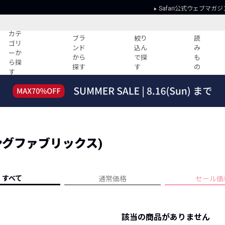
Safari公式ウェブマガジ
カテ
ブラ
絞り
読
ゴリ
ンド
込ん
み
ーか
から
で探
も
ら探
探す
す
の
す
読みもの
ガイド
ー
すべての記事
ショッピング
2026年のイチオシTシャツ！
初めての方
“WP”のイージーパンツを徹底解説&コ
Club Safari
ーデ紹介
 (シングファブリックス)
よくある質問
HOTなコーデ TOP20
会社概要
ディネート
新ブランドご紹介！
会員利用規約
すべて
通常価格
セール価
人気記事ランキング
プライバシー
バイヤーズ レコメンド
特定商取引に
今週の別注アイテム
該当の商品がありません
ウィークリーコーデ