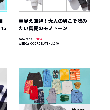
目
重見え回避！大人の男こそ嗜み
15
たい真夏のモノトーン
NEW
2026.08.06
WEEKLY COORDINATE vol.240