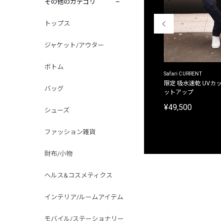
その他のカテゴリ
トップス
ジャケット/アウター
ボトム
ACANTHUS
Safari CURRENT
別注限定 フード付き チェックシャツジャケット
限定 吸水速乾 UVカッ
バッグ
ットアップ
¥31,900
¥49,500
シューズ
ファッション雑貨
財布/小物
ヘルス&コスメティクス
インテリア/ルームアイテム
モバイル/ステーショナリー