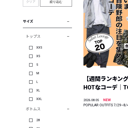
クリア
絞り込む
サイズ
トップス
XXS
XS
S
M
【週間ランキン
L
HOTなコーデ｜TO
XL
XXL
NEW
2026.08.05
POPULAR OUTFITS 7/29~8/
ボトムス
28