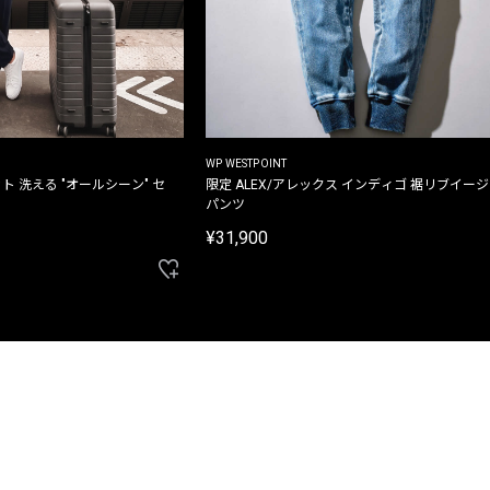
WP WESTPOINT
ト 洗える "オールシーン" セ
限定 ALEX/アレックス インディゴ 裾リブイー
パンツ
¥31,900