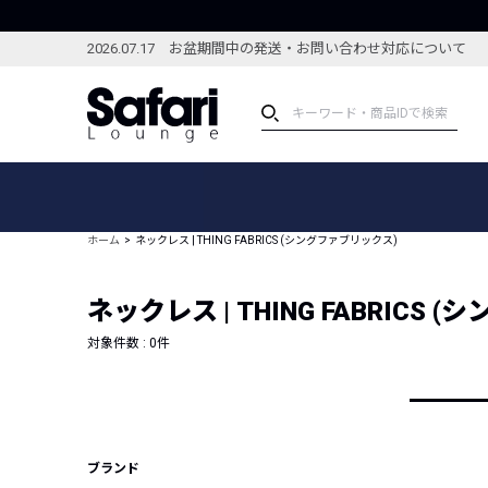
2026.07.17 お盆期間中の発送・お問い合わせ対応について
アイテム
スペシャル
カテゴリーから探す
スペシャルフィーチャ
ホーム
ネックレス | THING FABRICS (シングファブリックス)
ブランドから探す
特集記事
絞り込んで探す
ネックレス | THING FABRICS
新着アイテム
コーディネート
編集部のおすすめアイテム
対象件数 :
0
件
編集部のおすすめコー
ランキング
雑誌・カタログ掲載アイテム
セール
ブランド