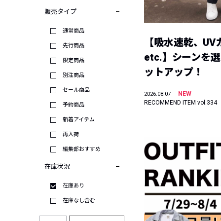
販売タイプ
通常商品
【吸水速乾、UV
先行商品
etc.】シーンを
限定商品
ットアップ！
別注商品
セール商品
NEW
2026.08.07
RECOMMEND ITEM vol.334
予約商品
新着アイテム
再入荷
編集部おすすめ
在庫状況
在庫あり
在庫なし含む