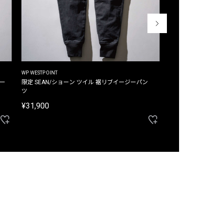
WP WESTPOINT
WP WESTPOINT
ジー
限定 SEAN/ショーン ツイル 裾リブイージーパン
限定 DAVID/デイヴィッド インデ
ツ
イージーパンツ
¥31,900
¥33,000