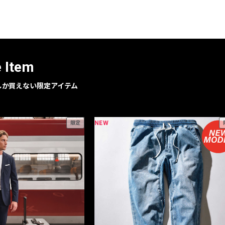
レコメンドアイテム
ピックアップアイテム
フォーカスブランド
セールおすすめアイテム
e Item
人気アイテム TOP 15
geでしか買えない限定アイテム
NEW
限定