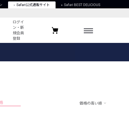
ン
Safari公式通販サイト
Safari BEST DELICIOUS
ログイ
ン・新
規会員
登録
ログイン・新規会員登録
お気に入りアイテム
ガイド
お気に入りブランド
お気に入り記事
最近チェックしたアイテム
格
価格の高い順
ポリシー
関する法律