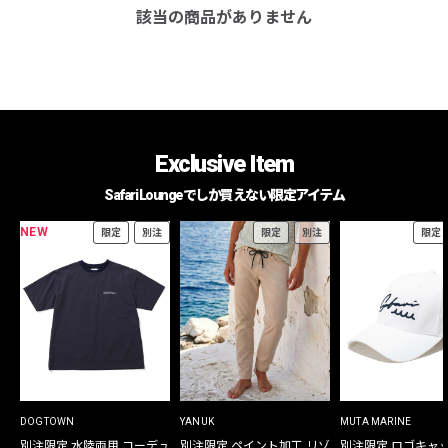
該当の商品がありません
Exclusive Item
Safari Loungeでしか買えない限定アイテム
NEW
限定
別注
限定
別注
限定
DOGTOWN
YANUK
MUTA MARINE
別注限定 水陸両用 コーデュ
別注限定 ペイント加工 リゾ
別注限定 ロゴキャ