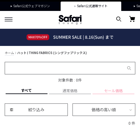
Safari公式ウェブマガジン
Safari公式通販サイト
Sa
ホーム
ハット | THING FABRICS (シングファブリックス)
対象件数 : 0件
すべて
通常価格
セール価格
絞り込み
価格の高い順
0 件