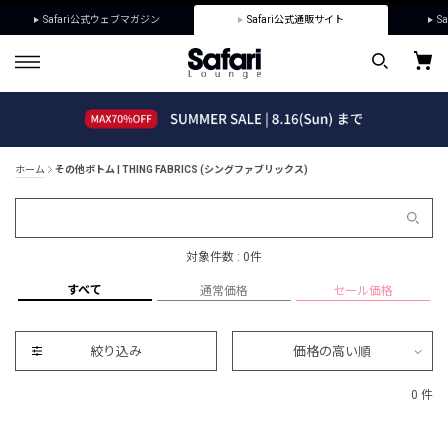
Safari公式ウェブマガジン
Safari公式通販サイト
Sa
ホーム
その他ボトム | THING FABRICS (シングファブリックス)
対象件数 : 0件
すべて
通常価格
セール価格
絞り込み
価格の高い順
0 件