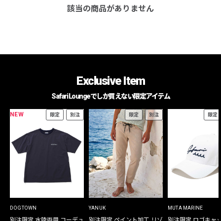
該当の商品がありません
Exclusive Item
Safari Loungeでしか買えない限定アイテム
NEW
限定
別注
限定
別注
限定
DOGTOWN
YANUK
MUTA MARINE
別注限定 水陸両用 コーデュ
別注限定 ペイント加工 リゾ
別注限定 ロゴキャ