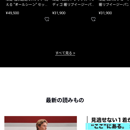
える "オールシーン" セット
ディゴ 裾リブイージーパン
裾リブイージーパン
アップ
ツ
¥49,500
¥31,900
¥31,900
すべて見る
最新の読みもの