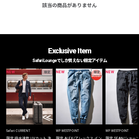
該当の商品がありません
Exclusive Item
Safari Loungeでしか買えない限定アイテム
NEW
NEW
NEW
限定
限定
Safari CURRENT
WP WESTPOINT
WP WESTPOINT
限定 吸水速乾 UVカット 洗
限定 ALEX/アレックス イン
限定 SEAN/ショー