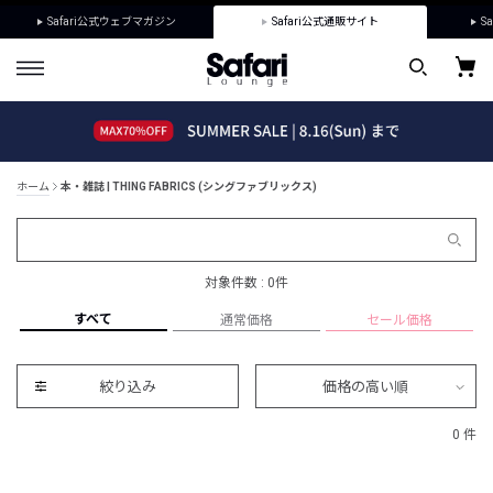
Safari公式ウェブマガジン
Safari公式通販サイト
Sa
ホーム
本・雑誌 | THING FABRICS (シングファブリックス)
対象件数 : 0件
すべて
通常価格
セール価格
絞り込み
価格の高い順
0 件