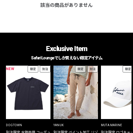
該当の商品がありません
Exclusive Item
Safari Loungeでしか買えない限定アイテム
NEW
限定
別注
限定
別注
限定
DOGTOWN
YANUK
MUTA MARINE
別注限定 水陸両用 コーデュ
別注限定 ペイント加工 リゾ
別注限定 ロゴキャ