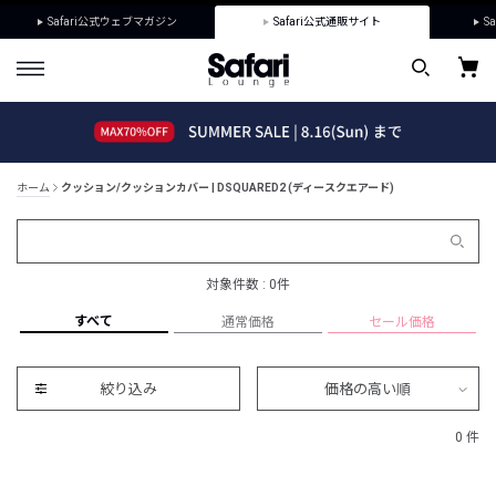
Safari公式ウェブマガジン
Safari公式通販サイト
Sa
ホーム
クッション/クッションカバー | DSQUARED2 (ディースクエアード)
対象件数 : 0件
すべて
通常価格
セール価格
絞り込み
価格の高い順
0 件