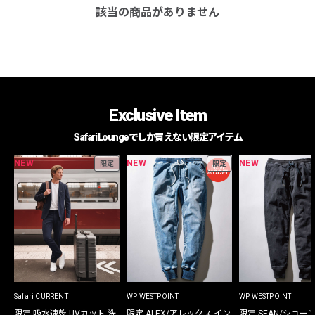
該当の商品がありません
Exclusive Item
Safari Loungeでしか買えない限定アイテム
NEW
NEW
NEW
限定
限定
Safari CURRENT
WP WESTPOINT
WP WESTPOINT
限定 吸水速乾 UVカット 洗
限定 ALEX/アレックス イン
限定 SEAN/ショー