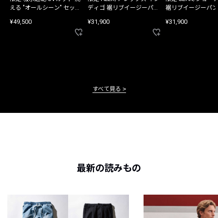
える "オールシーン" セット
ディゴ 裾リブイージーパン
裾リブイージーパン
アップ
ツ
¥49,500
¥31,900
¥31,900
すべて見る
最新の読みもの