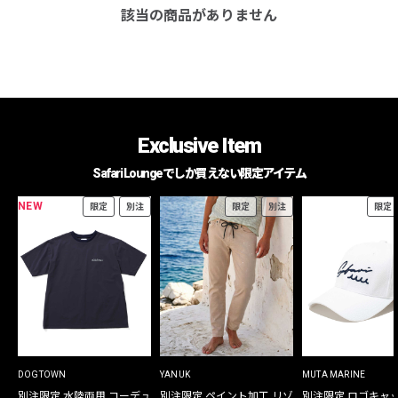
該当の商品がありません
Exclusive Item
Safari Loungeでしか買えない限定アイテム
NEW
限定
別注
限定
別注
限定
DOGTOWN
YANUK
MUTA MARINE
別注限定 水陸両用 コーデュ
別注限定 ペイント加工 リゾ
別注限定 ロゴキャ