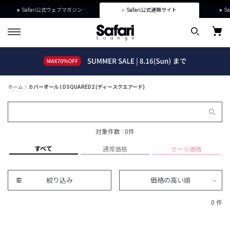
Safari公式ウェブマガジン
Safari公式通販サイト
Sa
ホーム
カバーオール | DSQUARED2 (ディースクエアード)
対象件数 : 0件
すべて
通常価格
セール価格
絞り込み
価格の高い順
0 件