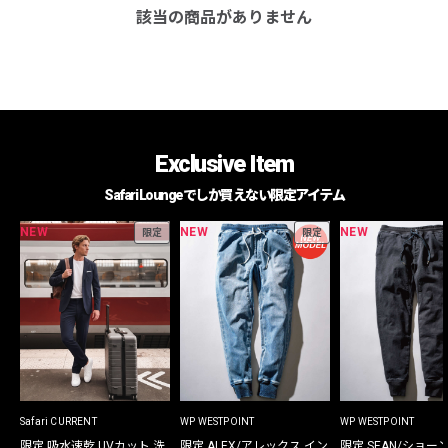
該当の商品がありません
Exclusive Item
Safari Loungeでしか買えない限定アイテム
NEW
NEW
NEW
限定
限定
Safari CURRENT
WP WESTPOINT
WP WESTPOINT
限定 吸水速乾 UVカット 洗
限定 ALEX/アレックス イン
限定 SEAN/ショー