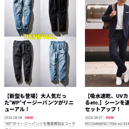
【新型も登場】大人気だっ
【吸水速乾、UV
た”WP”イージーパンツがリニ
るetc.】シーン
ューアル！
セットアップ！
NEW
NEW
2026.08.08
2026.08.07
“WP”のイージーパンツを徹底解説&コーデ
RECOMMEND ITEM vol.33