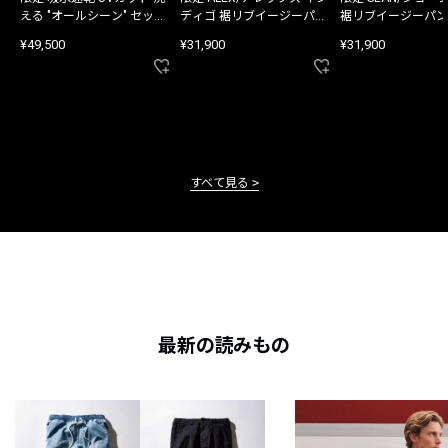
える "オールシーン" セット
ディゴ 裾リブイージーパン
裾リブイージーパン
アップ
ツ
¥49,500
¥31,900
¥31,900
すべて見る
最新の読みもの