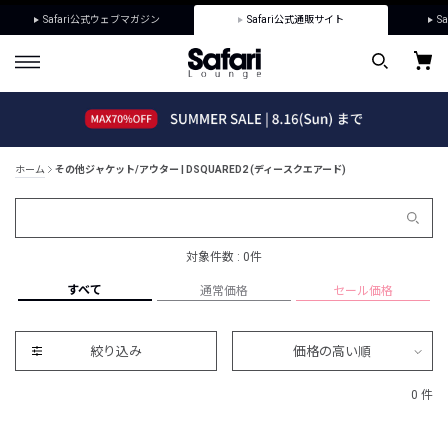
Safari公式ウェブマガジン
Safari公式通販サイト
Sa
ホーム
その他ジャケット/アウター | DSQUARED2 (ディースクエアード)
対象件数 : 0件
すべて
通常価格
セール価格
絞り込み
価格の高い順
0 件