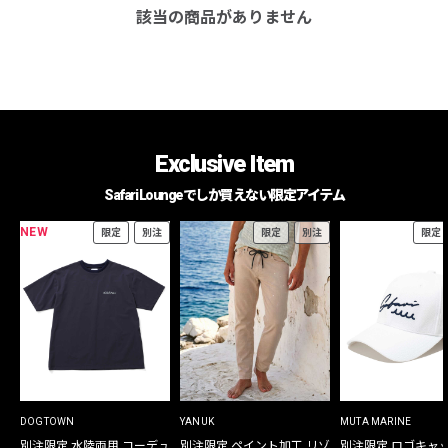
該当の商品がありません
Exclusive Item
Safari Loungeでしか買えない限定アイテム
NEW
限定
別注
限定
別注
限定
DOGTOWN
YANUK
MUTA MARINE
別注限定 水陸両用 コーデュ
別注限定 ペイント加工 リゾ
別注限定 ロゴキャ