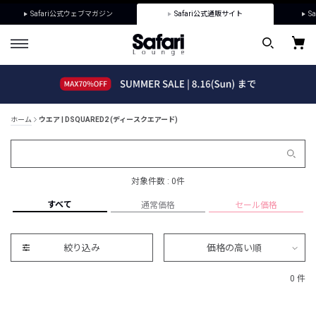
Safari公式ウェブマガジン
Safari公式通販サイト
Sa
ホーム
ウエア | DSQUARED2 (ディースクエアード)
対象件数 : 0件
すべて
通常価格
セール価格
絞り込み
価格の高い順
0 件