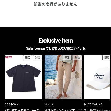
該当の商品がありません
Exclusive Item
Safari Loungeでしか買えない限定アイテム
NEW
限定
別注
限定
別注
限定
DOGTOWN
YANUK
MUTA MARINE
別注限定 水陸両用 コーデュ
別注限定 ペイント加工 リゾ
別注限定 ロゴキャ