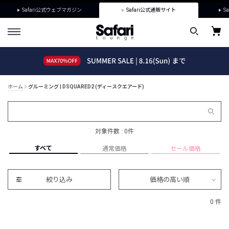
Safari公式ウェブマガジン
Safari公式通販サイト
Sa
ホーム
グルーミング | DSQUARED2 (ディースクエアード)
対象件数 : 0件
すべて
通常価格
セール価格
絞り込み
価格の高い順
0 件