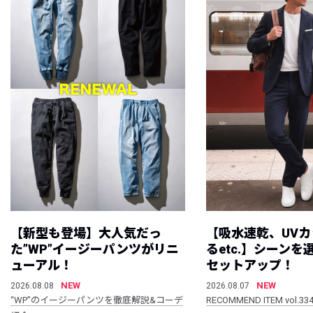
【新型も登場】大人気だっ
【吸水速乾、UV
た”WP”イージーパンツがリニ
るetc.】シーン
ューアル！
セットアップ！
NEW
NEW
2026.08.08
2026.08.07
“WP”のイージーパンツを徹底解説&コーデ
RECOMMEND ITEM vol.33