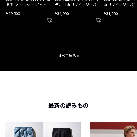
える "オールシーン" セット
ディゴ 裾リブイージーパン
裾リブイージーパン
アップ
ツ
¥49,500
¥31,900
¥31,900
すべて見る
最新の読みもの