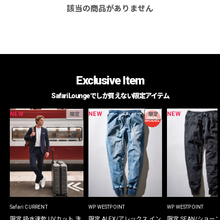
該当の商品がありません
Exclusive Item
Safari Loungeでしか買えない限定アイテム
NEW
NEW
NEW
限定
限定
Safari CURRENT
WP WESTPOINT
WP WESTPOINT
限定 吸水速乾 UVカット 洗
限定 ALEX/アレックス イン
限定 SEAN/ショー