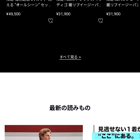
える "オールシーン" セット
ディゴ 裾リブイージーパン
裾リブイージーパン
アップ
ツ
¥49,500
¥31,900
¥31,900
すべて見る
最新の読みもの