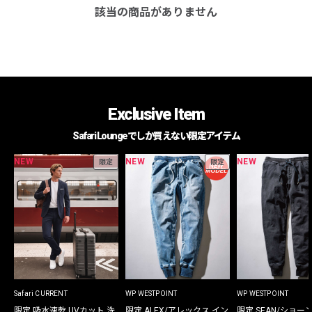
該当の商品がありません
Exclusive Item
Safari Loungeでしか買えない限定アイテム
NEW
NEW
NEW
限定
限定
Safari CURRENT
WP WESTPOINT
WP WESTPOINT
限定 吸水速乾 UVカット 洗
限定 ALEX/アレックス イン
限定 SEAN/ショー