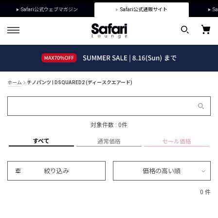
Safari公式ウェブマガジン
Safari公式通販サイト
Sa
ホーム
チノパンツ | DSQUARED2 (ディースクエアード)
対象件数 : 0件
すべて
通常価格
セール価格
絞り込み
価格の高い順
0 件