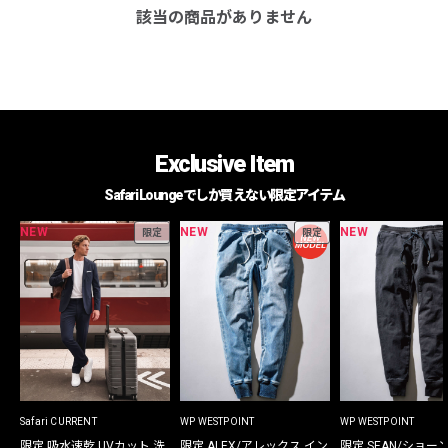
該当の商品がありません
Exclusive Item
Safari Loungeでしか買えない限定アイテム
NEW
NEW
NEW
限定
限定
Safari CURRENT
WP WESTPOINT
WP WESTPOINT
限定 吸水速乾 UVカット 洗
限定 ALEX/アレックス イン
限定 SEAN/ショー