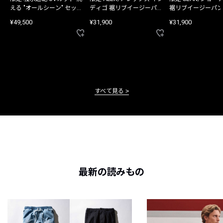
える "オールシーン" セット
ディゴ 裾リブイージーパン
裾リブイージーパン
アップ
ツ
¥49,500
¥31,900
¥31,900
すべて見る
最新の読みもの