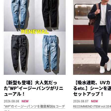
【新型も登場】大人気だっ
【吸水速乾、UV
た”WP”イージーパンツがリニ
るetc.】シーン
ューアル！
セットアップ！
NEW
NEW
2026.08.08
2026.08.07
“WP”のイージーパンツを徹底解説&コーデ
RECOMMEND ITEM vol.33