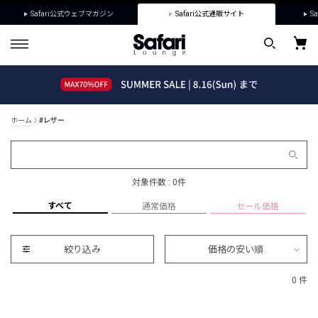
Safari公式ウェブマガジン
Safari公式通販サイト
Sa
ホーム
#レザー
対象件数 : 0件
すべて
通常価格
セール価格
絞り込み
価格の安い順
0 件