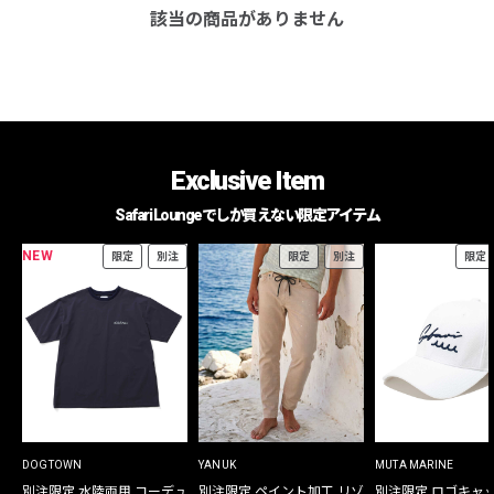
該当の商品がありません
Exclusive Item
Safari Loungeでしか買えない限定アイテム
NEW
限定
別注
限定
別注
限定
DOGTOWN
YANUK
MUTA MARINE
別注限定 水陸両用 コーデュ
別注限定 ペイント加工 リゾ
別注限定 ロゴキャ