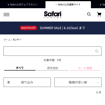
Safari公式ウェブマガジン
Safari公式通販サイト
Sa
ホーム
#レザー
対象件数 : 0件
すべて
通常価格
セール価格
絞り込み
価格の安い順
0 件