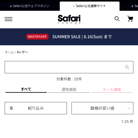
Safari公式ウェブマガジン
Safari公式通販サイト
Sa
ホーム
#レザー
対象件数 : 25件
すべて
通常価格
セール価格
絞り込み
価格の安い順
1-25 件