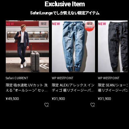
Exclusive Item
Safari Loungeでしか買えない限定アイテム
NEW
NEW
NEW
限定
限定
Safari CURRENT
WP WESTPOINT
WP WESTPOINT
限定 吸水速乾 UVカット 洗
限定 ALEX/アレックス イン
限定 SEAN/ショー
える "オールシーン" セット
ディゴ 裾リブイージーパン
裾リブイージーパン
アップ
ツ
¥49,500
¥31,900
¥31,900