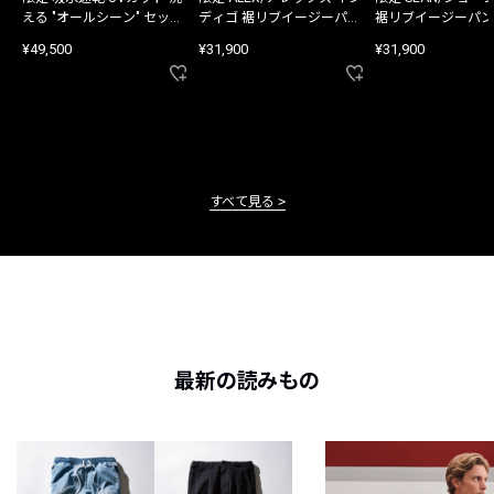
える "オールシーン" セット
ディゴ 裾リブイージーパン
裾リブイージーパン
アップ
ツ
¥49,500
¥31,900
¥31,900
すべて見る
最新の読みもの