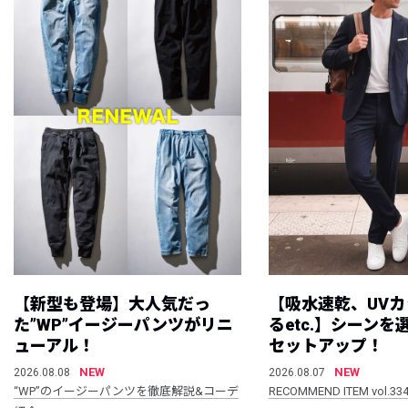
【新型も登場】大人気だっ
【吸水速乾、UV
た”WP”イージーパンツがリニ
るetc.】シーン
ューアル！
セットアップ！
NEW
NEW
2026.08.08
2026.08.07
“WP”のイージーパンツを徹底解説&コーデ
RECOMMEND ITEM vol.33