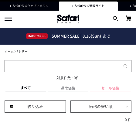
Safari公式ウェブマガジン
Safari公式通販サイト
Sa
ホーム
#レザー
対象件数 : 0件
すべて
通常価格
セール価格
絞り込み
価格の安い順
0 件