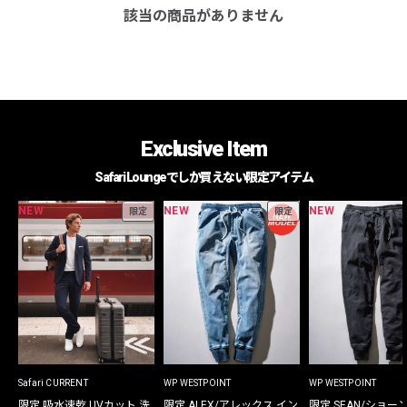
該当の商品がありません
Exclusive Item
Safari Loungeでしか買えない限定アイテム
NEW
NEW
NEW
限定
限定
Safari CURRENT
WP WESTPOINT
WP WESTPOINT
限定 吸水速乾 UVカット 洗
限定 ALEX/アレックス イン
限定 SEAN/ショー